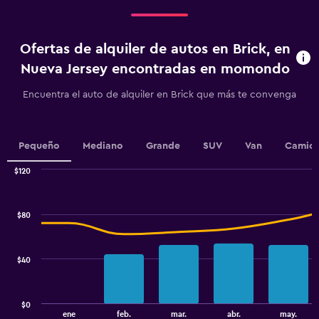
Range:
4
categories.
Ofertas de alquiler de autos en Brick, en
The
chart
Nueva Jersey encontradas en momondo
has
1
Encuentra el auto de alquiler en Brick que más te convenga
Y
axis
displaying
values.
Pequeño
Mediano
Grande
SUV
Van
Camion
Range:
0
$120
Combination
to
Chart
graphic.
chart
2.4.
with
$80
2
data
series.
$40
The
chart
has
$0
1
End
ene
feb.
mar.
abr.
may.