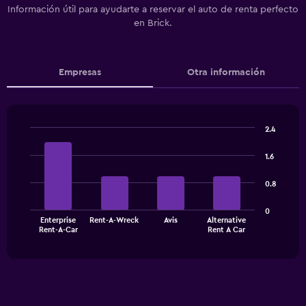
Información útil para ayudarte a reservar el auto de renta perfecto
en Brick.
Empresas
Otra información
2.4
Bar
Chart
graphic.
chart
1.6
with
4
0.8
bars.
The
0
Enterprise
Rent-A-Wreck
Avis
Alternative
chart
End
Rent-A-Car
Rent A Car
of
has
interactive
1
chart
X
axis
displaying
categories.