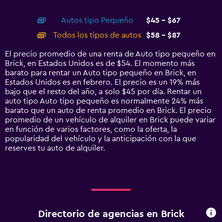
of
X
interactive
axis
chart
Autos tipo Pequeño
$45 - $67
displaying
categories.
Todos los tipos de autos
$58 - $87
Range:
14
El precio promedio de una renta de Auto tipo pequeño en
categories.
Brick, en Estados Unidos es de $54. El momento más
The
barato para rentar un Auto tipo pequeño en Brick, en
chart
Estados Unidos es en febrero. El precio es un 19% más
has
bajo que el resto del año, a solo $45 por día. Rentar un
1
auto tipo Auto tipo pequeño es normalmente 24% más
Y
barato que un auto de renta promedio en Brick. El precio
axis
promedio de un vehículo de alquiler en Brick puede variar
displaying
en función de varios factores, como la oferta, la
values.
popularidad del vehículo y la anticipación con la que
Range:
reserves tu auto de alquiler.
0
to
120.
Directorio de agencias en Brick