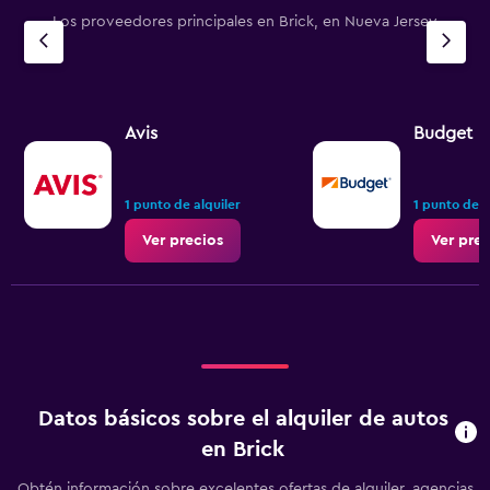
Los proveedores principales en Brick, en Nueva Jersey
Avis
Budget
1 punto de alquiler
1 punto de a
Ver precios
Ver prec
Datos básicos sobre el alquiler de autos
en Brick
Obtén información sobre excelentes ofertas de alquiler, agencias