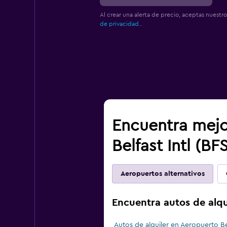
Al crear una alerta de precio, aceptas nuestr
de privacidad.
.
Encuentra mejo
Belfast Intl (BF
Aeropuertos alternativos
Encuentra autos de alqu
Autos de alquiler en Aeropuerto Be