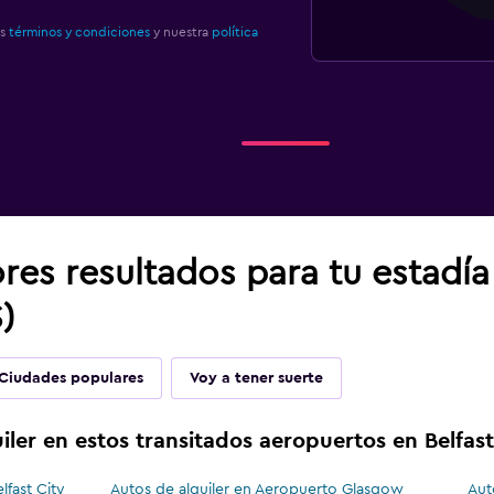
os
términos y condiciones
y nuestra
política
res resultados para tu estadí
S)
Ciudades populares
Voy a tener suerte
iler en estos transitados aeropuertos en Belfast
lfast City
Autos de alquiler en Aeropuerto Glasgow
Aut