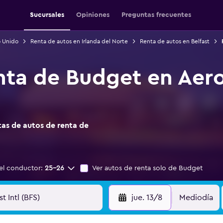
Sucursales
Opiniones
Preguntas frecuentes
o Unido
Renta de autos en Irlanda del Norte
Renta de autos en Belfast
nta de Budget en Aero
as de autos de renta de
el conductor:
25-26
Ver autos de renta solo de Budget
jue. 13/8
Mediodía