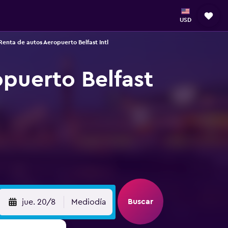
USD
Renta de autos Aeropuerto Belfast Intl
puerto Belfast
Buscar
jue. 20/8
Mediodía