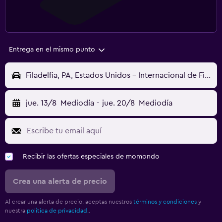
Entrega en el mismo punto
Filadelfia, PA, Estados Unidos - Internacional de Filadelfia (PHL)
jue. 13/8
Mediodía
-
jue. 20/8
Mediodía
Recibir las ofertas especiales de momondo
Crea una alerta de precio
Al crear una alerta de precio, aceptas nuestros
términos y condiciones
y
nuestra
política de privacidad.
.