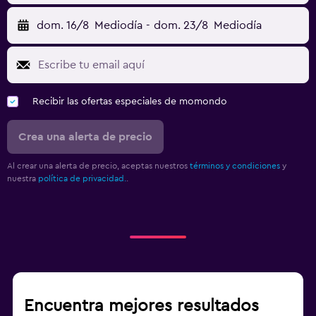
dom. 16/8
Mediodía
-
dom. 23/8
Mediodía
Recibir las ofertas especiales de momondo
Crea una alerta de precio
Al crear una alerta de precio, aceptas nuestros
términos y condiciones
y
nuestra
política de privacidad.
.
Encuentra mejores resultados