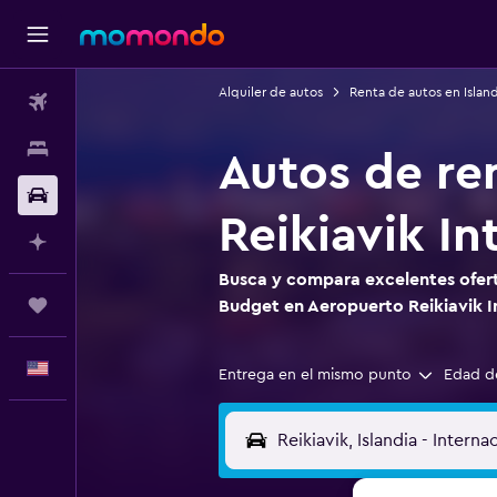
Alquiler de autos
Renta de autos en Island
Vuelos
Alojamientos
Autos de re
Autos
Reikiavik In
Planifica con IA
Busca y compara excelentes ofert
Trips
Budget en Aeropuerto Reikiavik I
Español
Entrega en el mismo punto
Edad d