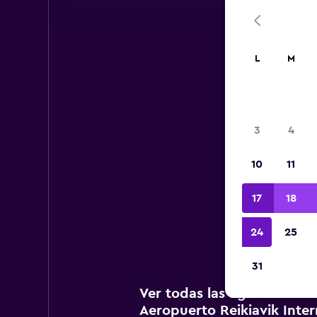
L
M
A
3
4
10
11
A c
agenci
17
18
Int
24
25
31
Ver todas las agencias de
Aeropuerto Reikiavik Inter