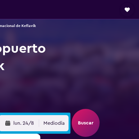
nacional de Keflavík
opuerto
k
Buscar
lun. 24/8
Mediodía