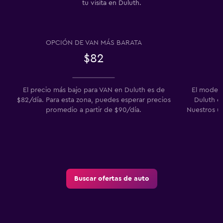
tu visita en Duluth.
OPCIÓN DE VAN MÁS BARATA
$82
El precio más bajo para VAN en Duluth es de
El modelo
$82/día. Para esta zona, puedes esperar precios
Duluth en
promedio a partir de $90/día.
Nuestros u
Buscar ofertas de auto