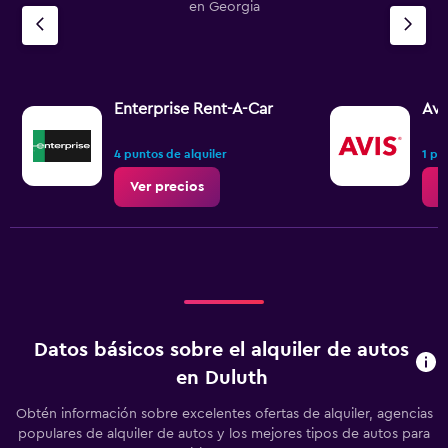
en Georgia
Enterprise Rent-A-Car
Avi
4 puntos de alquiler
1 pu
Ver precios
V
Datos básicos sobre el alquiler de autos
en Duluth
Obtén información sobre excelentes ofertas de alquiler, agencias
populares de alquiler de autos y los mejores tipos de autos para