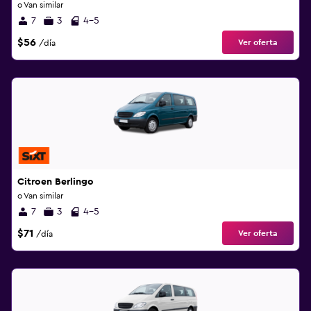
o Van similar
7
3
4-5
$56
Ver oferta
/día
Citroen Berlingo
o Van similar
7
3
4-5
$71
Ver oferta
/día