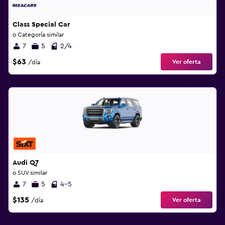
Class Special Car
o Categoría similar
7
5
2/4
$63
Ver oferta
/día
Audi Q7
o SUV similar
7
5
4-5
$135
Ver oferta
/día