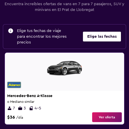
Encuentra increíbles ofertas de vans en 7 para 7 pasajeros, SUV y
minivans en El Prat de Llobregat
Elige tus fechas de viaje
para encontrar los mejores
Elige las fechas
precios
Mercedes-Benz A-Klasse
o Mediano similar
7
3
4-5
$36
Ver oferta
/día