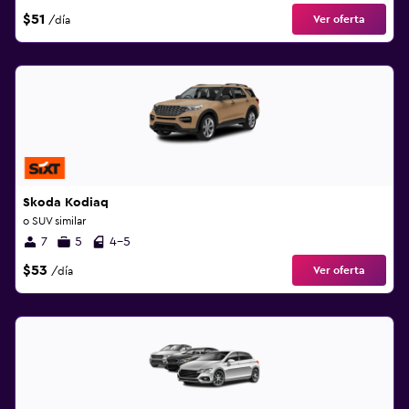
$51
Ver oferta
/día
Skoda Kodiaq
o SUV similar
7
5
4-5
$53
Ver oferta
/día