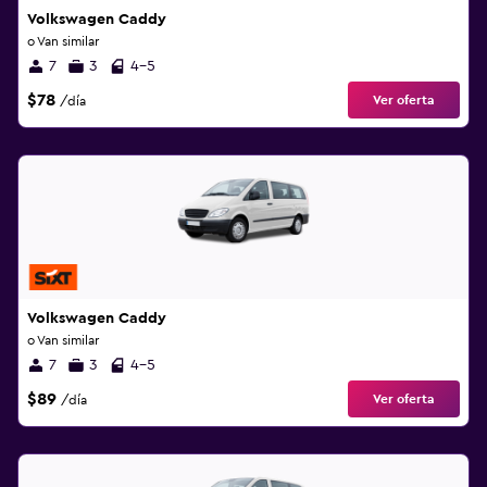
Volkswagen Caddy
o Van similar
7
3
4-5
$78
Ver oferta
/día
Volkswagen Caddy
o Van similar
7
3
4-5
$89
Ver oferta
/día