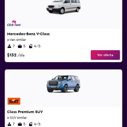
Mercedes-Benz V-Class
o Van similar
7
5
4-5
$132
Ver oferta
/día
Class Premium SUV
o SUV similar
7
5
4-5