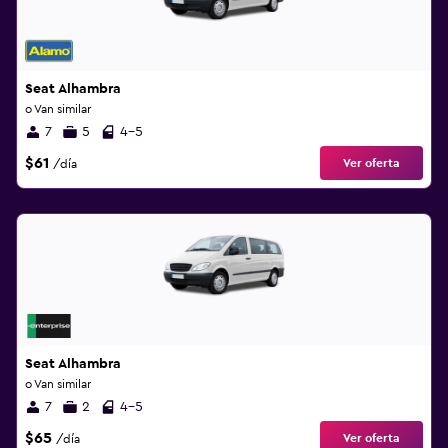
Seat Alhambra
o Van similar
7
5
4-5
$61
Ver oferta
/día
Seat Alhambra
o Van similar
7
2
4-5
$65
Ver oferta
/día