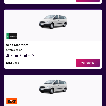
Seat Alhambra
o Van similar
7
2
4-5
$68
Ver oferta
/día