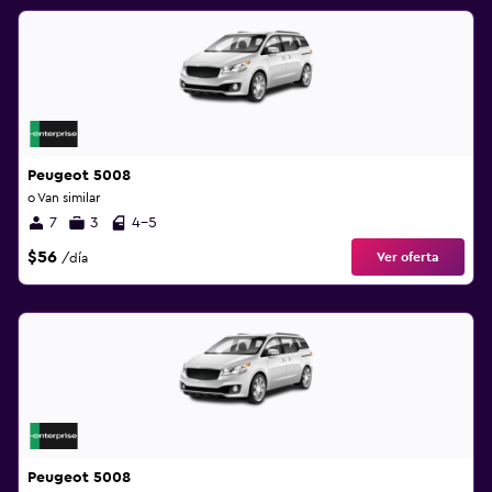
Peugeot 5008
o Van similar
7
3
4-5
$56
Ver oferta
/día
Peugeot 5008