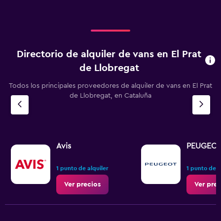
Directorio de alquiler de vans en El Prat
de Llobregat
Todos los principales proveedores de alquiler de vans en El Prat
de Llobregat, en Cataluña
Avis
PEUGEO
1 punto de alquiler
1 punto de a
Ver precios
Ver prec