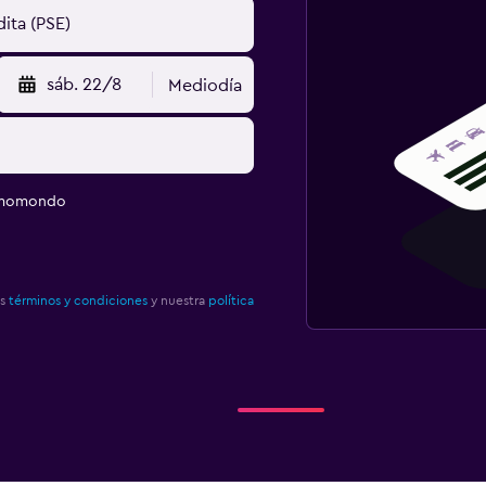
sáb. 22/8
Mediodía
e momondo
os
términos y condiciones
y nuestra
política