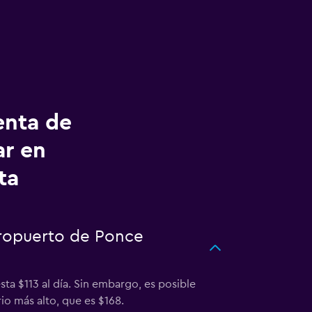
enta de
ar en
ta
eropuerto de Ponce
a $113 al día. Sin embargo, es posible
io más alto, que es $168.