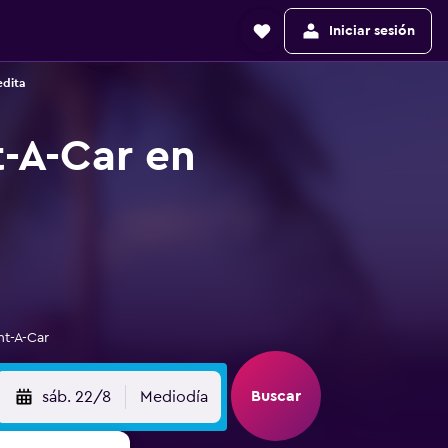
Iniciar sesión
edita
t-A-Car en
nt-A-Car
Buscar
sáb. 22/8
Mediodía