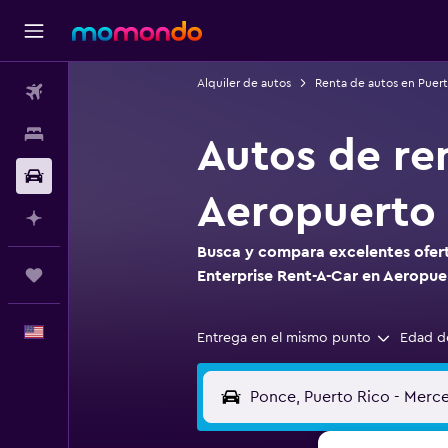
Alquiler de autos
Renta de autos en Puert
Vuelos
Alojamientos
Autos de re
Autos
Aeropuerto
Planifica con IA
Busca y compara excelentes ofert
Trips
Enterprise Rent-A-Car en Aeropu
Español
Entrega en el mismo punto
Edad d