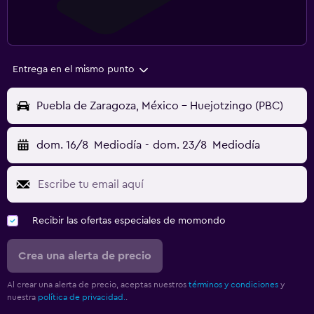
Entrega en el mismo punto
Puebla de Zaragoza, México - Huejotzingo (PBC)
dom. 16/8
Mediodía
-
dom. 23/8
Mediodía
Recibir las ofertas especiales de momondo
Crea una alerta de precio
Al crear una alerta de precio, aceptas nuestros
términos y condiciones
y
nuestra
política de privacidad.
.