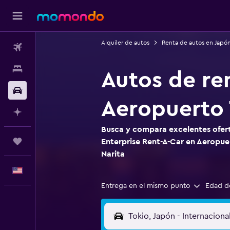
Alquiler de autos
Renta de autos en Japó
Vuelos
Alojamientos
Autos de re
Autos
Aeropuerto 
Planifica con IA
Busca y compara excelentes ofert
Trips
Enterprise Rent-A-Car en Aeropue
Narita
Español
Entrega en el mismo punto
Edad d