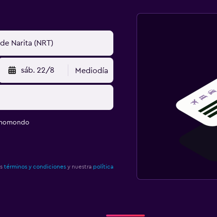
sáb. 22/8
Mediodía
e momondo
os
términos y condiciones
y nuestra
política