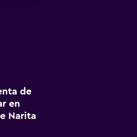
enta de
ar en
e Narita