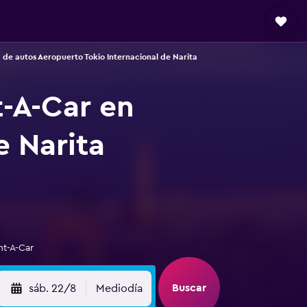
 de autos Aeropuerto Tokio Internacional de Narita
t-A-Car en
e Narita
nt-A-Car
Buscar
sáb. 22/8
Mediodía