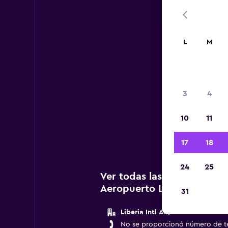
L
M
A
3
4
A c
10
11
agenci
17
18
24
25
Ver todas las agencias de
Aeropuerto Liberia
31
Liberia Intl Airport
No se proporcionó número de t