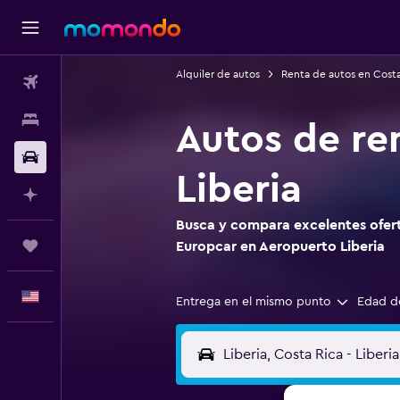
Alquiler de autos
Renta de autos en Costa
Vuelos
Alojamientos
Autos de re
Autos
Liberia
Planifica con IA
Busca y compara excelentes ofert
Trips
Europcar en Aeropuerto Liberia
Español
Entrega en el mismo punto
Edad d