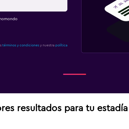
e momondo
os
términos y condiciones
y nuestra
política
res resultados para tu estadí