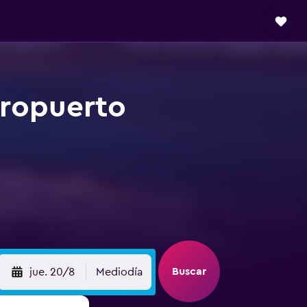
eropuerto
Buscar
jue. 20/8
Mediodía