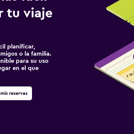
 tu viaje
l planificar,
migos o la familia.
onible para su uso
gar en el que
mis reservas