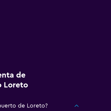
enta de
o Loreto
uerto de Loreto?