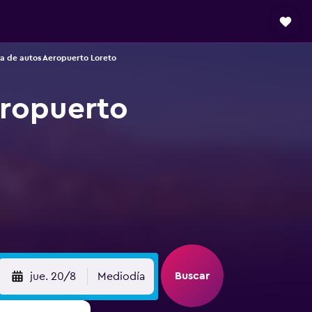
a de autos Aeropuerto Loreto
eropuerto
Buscar
jue. 20/8
Mediodía