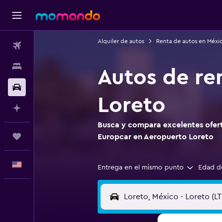
Alquiler de autos
Renta de autos en Méxi
Vuelos
Alojamientos
Autos de re
Autos
Loreto
Planifica con IA
Busca y compara excelentes ofert
Trips
Europcar en Aeropuerto Loreto
Español
Entrega en el mismo punto
Edad d