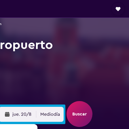
n
eropuerto
Buscar
jue. 20/8
Mediodía