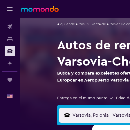
Alquiler de autos
Renta de autos en Polon
Vuelos
Alojamientos
Autos de re
Autos
Varsovia-Ch
Planifica con IA
Busca y compara excelentes ofert
Trips
Europcar en Aeropuerto Varsovia
Español
Entrega en el mismo punto
Edad d