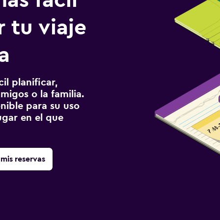
ás fácil
 tu viaje
a
l planificar,
migos o la familia.
onible para su uso
gar en el que
mis reservas