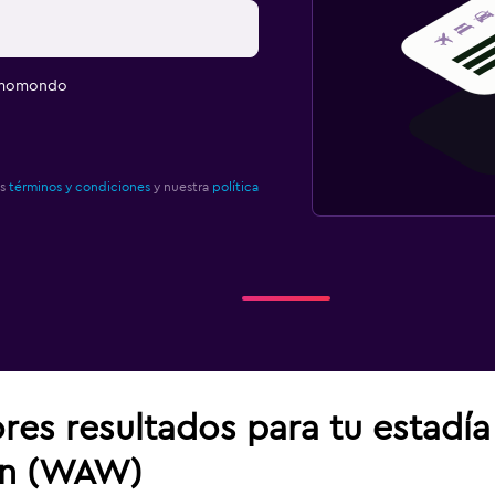
e momondo
os
términos y condiciones
y nuestra
política
res resultados para tu estadí
in (WAW)