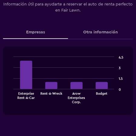
Información útil para ayudarte a reservar el auto de renta perfecto
en Fair Lawn.
Empresas
Otra información
4.5
Bar
Chart
graphic.
chart
3
with
4
1.5
bars.
0
The
Enterprise
Rent-A-Wreck
Arow
Budget
Rent-A-Car
Enterprises
chart
End
Corp.
of
has
interactive
1
chart
X
axis
displaying
categories.