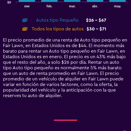
$0
1
End
ene
feb.
mar.
abr.
may.
of
X
interactive
axis
chart
Autos tipo Pequeño
$26 - $67
displaying
categories.
Todos los tipos de autos
$30 - $71
Range:
14
El precio promedio de una renta de Auto tipo pequeño en
categories.
Fair Lawn, en Estados Unidos es de $44. El momento más
The
barato para rentar un Auto tipo pequeño en Fair Lawn, en
chart
Estados Unidos es en enero. El precio es un 43% más bajo
has
que el resto del año, a solo $26 por día. Rentar un auto
1
tipo Auto tipo pequeño es normalmente 5% más barato
Y
que un auto de renta promedio en Fair Lawn. El precio
axis
promedio de un vehículo de alquiler en Fair Lawn puede
displaying
variar en función de varios factores, como la oferta, la
values.
popularidad del vehículo y la anticipación con la que
Range:
reserves tu auto de alquiler.
0
to
75.