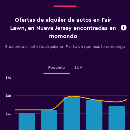
Range:
4
categories.
Ofertas de alquiler de autos en Fair
The
chart
Lawn, en Nueva Jersey encontradas en
has
momondo
1
Y
Encuentra el auto de alquiler en Fair Lawn que más te convenga
axis
displaying
values.
Range:
Pequeño
SUV
0
to
$75
4.5.
Combination
Chart
graphic.
chart
with
$50
2
data
series.
$25
The
chart
has