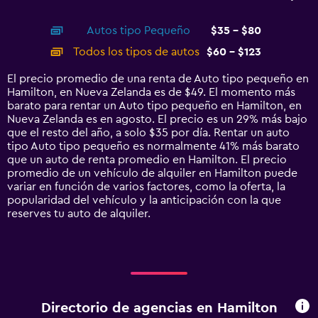
of
X
interactive
axis
chart
Autos tipo Pequeño
$35 - $80
displaying
categories.
Todos los tipos de autos
$60 - $123
Range:
14
El precio promedio de una renta de Auto tipo pequeño en
categories.
Hamilton, en Nueva Zelanda es de $49. El momento más
The
barato para rentar un Auto tipo pequeño en Hamilton, en
chart
Nueva Zelanda es en agosto. El precio es un 29% más bajo
has
que el resto del año, a solo $35 por día. Rentar un auto
1
tipo Auto tipo pequeño es normalmente 41% más barato
Y
que un auto de renta promedio en Hamilton. El precio
axis
promedio de un vehículo de alquiler en Hamilton puede
displaying
variar en función de varios factores, como la oferta, la
values.
popularidad del vehículo y la anticipación con la que
Range:
reserves tu auto de alquiler.
0
to
150.
Directorio de agencias en Hamilton