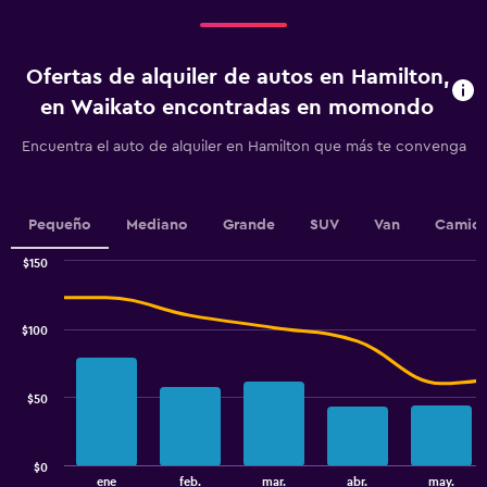
Range:
4
categories.
Ofertas de alquiler de autos en Hamilton,
The
chart
en Waikato encontradas en momondo
has
1
Encuentra el auto de alquiler en Hamilton que más te convenga
Y
axis
displaying
values.
Pequeño
Mediano
Grande
SUV
Van
Camion
Range:
0
$150
Combination
to
Chart
graphic.
chart
4.5.
with
$100
2
data
series.
$50
The
chart
has
$0
1
End
ene
feb.
mar.
abr.
may.