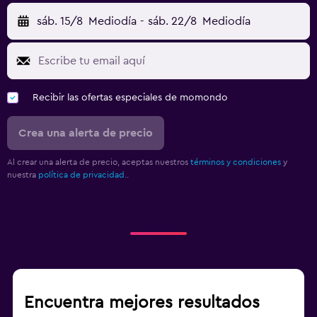
sáb. 15/8
Mediodía
-
sáb. 22/8
Mediodía
Recibir las ofertas especiales de momondo
Crea una alerta de precio
Al crear una alerta de precio, aceptas nuestros
términos y condiciones
y
nuestra
política de privacidad.
.
Encuentra mejores resultados