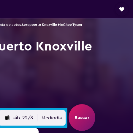
nta de autos Aeropuerto Knoxville McGhee Tyson
uerto Knoxville
Buscar
sáb. 22/8
Mediodía