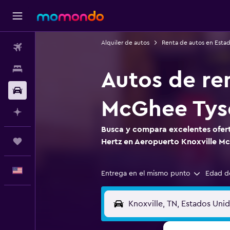
Alquiler de autos
Renta de autos en Esta
Vuelos
Alojamientos
Autos de re
Autos
McGhee Tys
Planifica con IA
Busca y compara excelentes ofert
Trips
Hertz en Aeropuerto Knoxville M
Español
Entrega en el mismo punto
Edad d