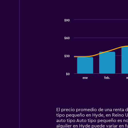
$90
Combination
Chart
graphic.
chart
with
$60
2
data
series.
$30
The
chart
has
$0
1
End
ene
feb.
m
of
X
interactive
axis
chart
displaying
categories.
Range:
14
El precio promedio de una renta 
categories.
tipo pequeño en Hyde, en Reino Un
The
auto tipo Auto tipo pequeño es n
chart
alquiler en Hyde puede variar en f