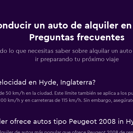
nducir un auto de alquiler en
Preguntas frecuentes
Ver precios
do lo que necesitas saber sobre alquilar un aut
ir preparando tu próximo viaje
Ver precios
velocidad en Hyde, Inglaterra?
de 50 km/h en la ciudad. Este límite también se aplica a los pu
100 km/h y en carreteras de 115 km/h. Sin embargo, asegúrate 
ler ofrece autos tipo Peugeot 2008 in H
quiler de autos más popular que ofrece Peugeot 2008 de ren