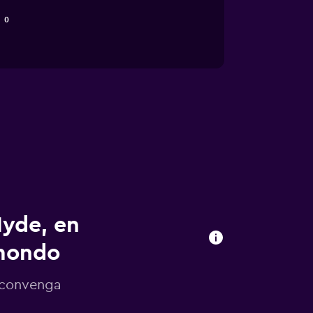
0
Hyde, en
omondo
e convenga