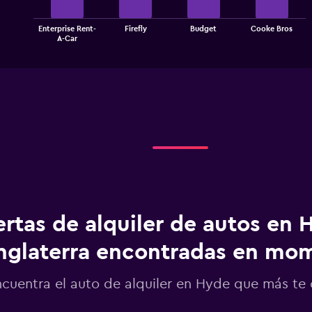
The
Enterprise Rent-
Firefly
Budget
Cooke Bros
chart
End
A-Car
of
has
interactive
1
chart
X
axis
displaying
categories.
Range:
4
categories.
The
chart
has
1
ertas de alquiler de autos en 
Y
axis
displaying
nglaterra encontradas en m
values.
Range:
ncuentra el auto de alquiler en Hyde que más t
0
to
2.4.