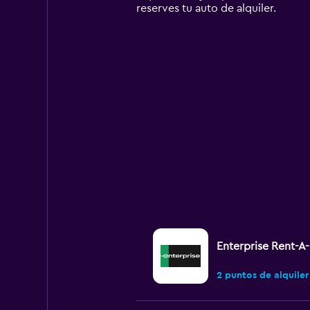
has
reserves tu auto de alquiler.
1
Y
axis
displaying
values.
Range:
0
to
90.
Enterprise Rent-A
2 puntos de alquiler