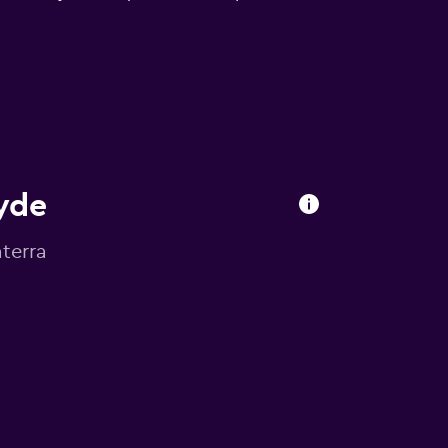
yde
terra