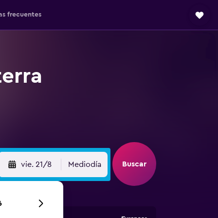
as frecuentes
terra
Buscar
vie. 21/8
Mediodía
6