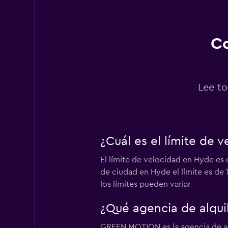
1 punto de alquiler
Co
Sunnycars
3 puntos de alquiler
Lee to
Europcar
¿Cuál es el límite de 
1 punto de alquiler
El límite de velocidad en Hyde es 
de ciudad en Hyde el límite es de 
los límites pueden variar
¿Qué agencia de alqui
GREEN MOTION es la agencia de al