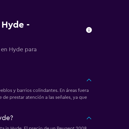
 Hyde -
o en Hyde para
eblos y barrios colindantes. En áreas fuera
de prestar atención a las señales, ya que
yde?
ta in Hyde. El precio de un Peugeot 2008