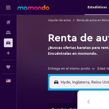
Estadísticas
Alquiler de autos
Renta de autos en Rein
Vuelos
Alojamientos
Renta de au
Autos
¿Buscas ofertas baratas para ren
Planifica con IA
Encuéntralas en momondo.
Trips
Entrega en el mismo punto
Edad d
Español