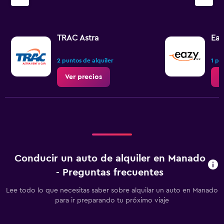
axis
displaying
values.
Range:
TRAC Astra
Eaz
0
to
2 puntos de alquiler
1 pu
2.4.
Ver precios
V
Conducir un auto de alquiler en Manado
- Preguntas frecuentes
Lee todo lo que necesitas saber sobre alquilar un auto en Manado
para ir preparando tu próximo viaje