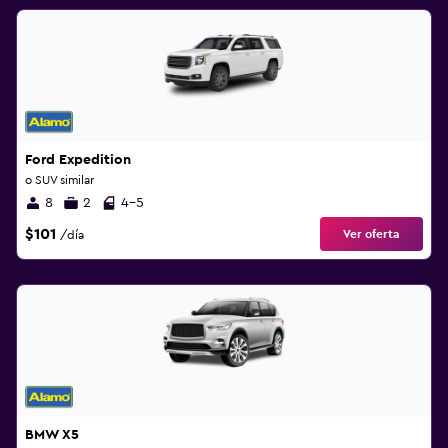
Ford Expedition
o SUV similar
8
2
4-5
$101
Ver oferta
/día
BMW X5