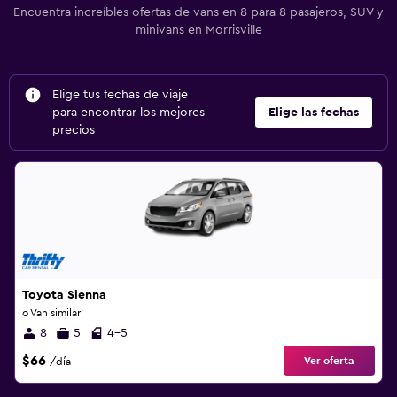
Encuentra increíbles ofertas de vans en 8 para 8 pasajeros, SUV y
minivans en Morrisville
Elige tus fechas de viaje
para encontrar los mejores
Elige las fechas
precios
Toyota Sienna
o Van similar
8
5
4-5
$66
Ver oferta
/día