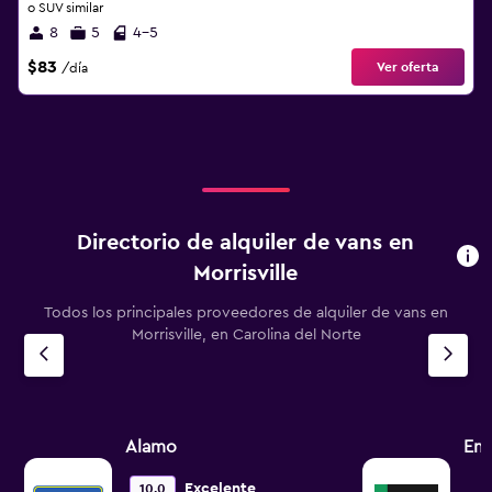
o SUV similar
8
5
4-5
$83
Ver oferta
/día
Directorio de alquiler de vans en
Morrisville
Todos los principales proveedores de alquiler de vans en
Morrisville, en Carolina del Norte
Alamo
Ent
Excelente
10,0