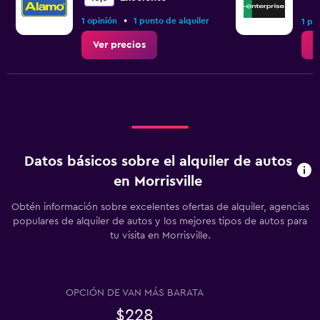
•
1 opinión
1 punto de alquiler
1 pu
Ver precios
V
Datos básicos sobre el alquiler de autos
en Morrisville
Obtén información sobre excelentes ofertas de alquiler, agencias
populares de alquiler de autos y los mejores tipos de autos para
tu visita en Morrisville.
OPCIÓN DE VAN MÁS BARATA
$228