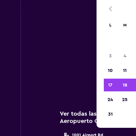
L
M
A
3
4
A c
10
11
ag
Cha
17
18
24
25
Ver todas las agencias de 
31
Aeropuerto Chattanooga Lo
1001 Airport Rd