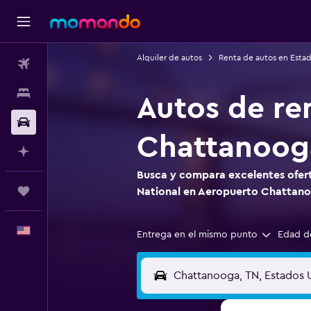
Alquiler de autos
Renta de autos en Esta
Vuelos
Alojamientos
Autos de re
Autos
Chattanooga
Planifica con IA
Busca y compara excelentes ofert
Trips
National en Aeropuerto Chattanoo
Español
Entrega en el mismo punto
Edad d