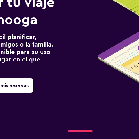
 tu viaje
anooga
l planificar,
migos o la familia.
onible para su uso
gar en el que
mis reservas