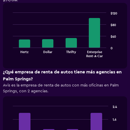
$39/día.
$120
Bar
Chart
graphic.
chart
$80
with
4
$40
bars.
The
0
Hertz
Dollar
Thrifty
Enterprise
chart
End
Rent-A-Car
of
has
interactive
1
chart
X
¿Qué empresa de renta de autos tiene más agencias en
axis
Palm Springs?
displaying
Avis es la empresa de renta de autos con más oficinas en Palm
categories.
Springs, con 2 agencias.
Range:
4
categories.
2.4
The
Bar
Chart
chart
graphic.
chart
has
1.6
with
1
4