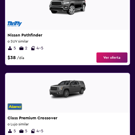
Nissan Pathfinder
o SUV similar
5
2
4-5
$38
Ver oferta
/día
Class Premium Crossover
o Lujo similar
5
5
4-5