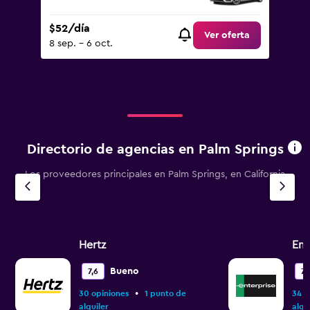
$52/día
Ver oferta
8 sep. - 6 oct.
Directorio de agencias en Palm Springs
Los proveedores principales en Palm Springs, en California
Hertz
Ent
Bueno
7,6
7,
•
30 opiniones
1 punto de
34 o
alquiler
alqu