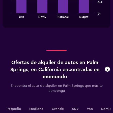
bars.
Y
0.8
axis
The
displaying
0
chart
values.
End
Avis
Movly
National
Budget
of
has
Range:
interactive
1
0
chart
X
to
axis
120.
displaying
categories.
Range:
4
categories.
Ofertas de alquiler de autos en Palm
The
chart
Springs, en California encontradas en
has
momondo
1
Y
Encuentra el auto de alquiler en Palm Springs que más te
axis
convenga
displaying
values.
Range:
0
Pequeño
Mediano
Grande
SUV
Van
Camion
to