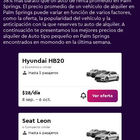
38% más barato que un auto de renta promedio en Palm
axis
Springs. El precio promedio de un vehículo de alquiler en
displaying
Palm Springs puede variar en función de varios factores,
values.
como la oferta, la popularidad del vehículo y la
Range:
anticipación con la que reserves tu auto de alquiler. A
0
continuación te presentamos los mejores precios de
to
alquiler de Auto tipo pequeño en Palm Springs
120.
encontrados en momondo en la última semana.
Hyundai HB20
o Económico similar
Hasta 2 pasajeros
$28/día
Ver oferta
8 sep. - 6 oct.
Seat Leon
o Compacto similar
Hasta 4 pasajeros