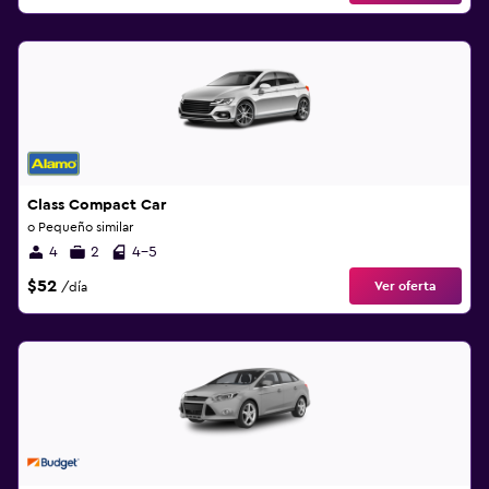
Class Compact Car
o Pequeño similar
4
2
4-5
$52
Ver oferta
/día