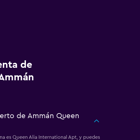
enta de
o Ammán
puerto de Ammán Queen
a es Queen Alia International Apt, y puedes