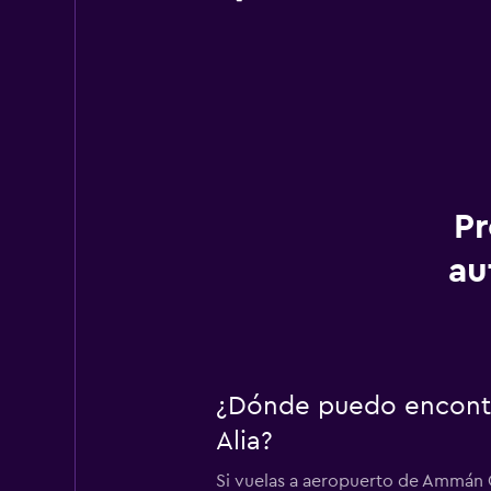
Pr
au
¿Dónde puedo encontr
Alia?
Si vuelas a aeropuerto de Ammán Q