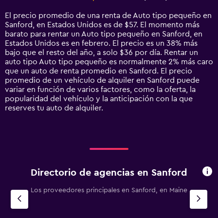
Range:
14
El precio promedio de una renta de Auto tipo pequeño en
categories.
Sanford, en Estados Unidos es de $57. El momento más
The
barato para rentar un Auto tipo pequeño en Sanford, en
chart
Estados Unidos es en febrero. El precio es un 38% más
has
bajo que el resto del año, a solo $36 por día. Rentar un
1
auto tipo Auto tipo pequeño es normalmente 2% más caro
Y
que un auto de renta promedio en Sanford. El precio
axis
promedio de un vehículo de alquiler en Sanford puede
displaying
variar en función de varios factores, como la oferta, la
values.
popularidad del vehículo y la anticipación con la que
Range:
reserves tu auto de alquiler.
0
to
90.
Directorio de agencias en Sanford
Los proveedores principales en Sanford, en Maine