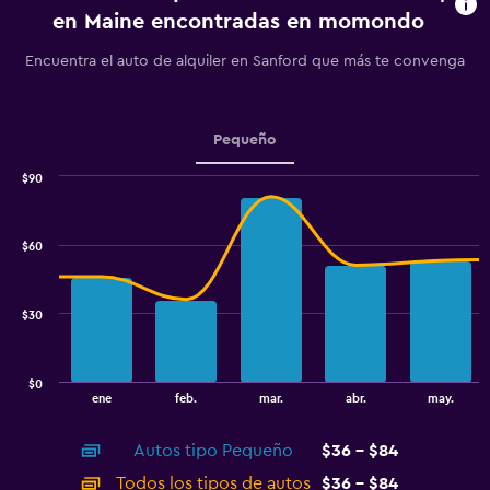
chart
en Maine encontradas en momondo
has
1
Encuentra el auto de alquiler en Sanford que más te convenga
Y
axis
displaying
values.
Pequeño
Range:
0
$90
Combination
to
Chart
graphic.
chart
7.5.
with
$60
2
data
series.
$30
The
chart
has
$0
1
End
ene
feb.
mar.
abr.
may.
of
X
interactive
axis
chart
Autos tipo Pequeño
$36 - $84
displaying
categories.
Todos los tipos de autos
$36 - $84