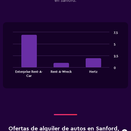
en Sanford.
7.5
Bar
Chart
graphic.
chart
5
with
3
2.5
bars.
The
0
Enterprise Rent-A-
Rent-A-Wreck
Hertz
chart
End
Car
of
has
interactive
1
chart
X
axis
displaying
categories.
Range:
3
categories.
Ofertas de alquiler de autos en Sanford,
The