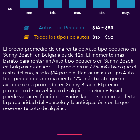
has
$0
1
End
ene
feb.
mar.
abr.
may.
of
X
interactive
axis
chart
Autos tipo Pequeño
$14 - $53
displaying
categories.
Todos los tipos de autos
$13 - $52
Range:
14
El precio promedio de una renta de Auto tipo pequeño en
categories.
Sunny Beach, en Bulgaria es de $26. El momento más
The
barato para rentar un Auto tipo pequeño en Sunny Beach,
chart
en Bulgaria es en abril. El precio es un 47% más bajo que el
has
resto del año, a solo $14 por día. Rentar un auto tipo Auto
1
tipo pequeño es normalmente 17% más barato que un
Y
auto de renta promedio en Sunny Beach. El precio
axis
promedio de un vehículo de alquiler en Sunny Beach
displaying
puede variar en función de varios factores, como la oferta,
values.
la popularidad del vehículo y la anticipación con la que
Range:
reserves tu auto de alquiler.
0
to
60.