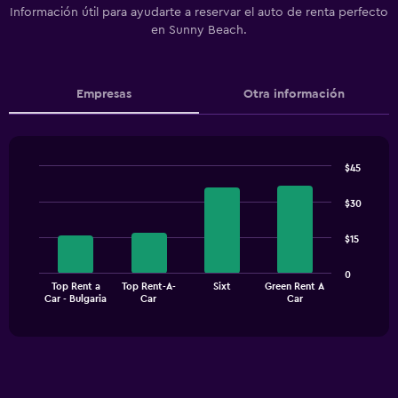
Información útil para ayudarte a reservar el auto de renta perfecto
en Sunny Beach.
Empresas
Otra información
$45
Bar
Chart
graphic.
chart
$30
with
4
$15
bars.
The
0
Top Rent a
Top Rent-A-
Sixt
Green Rent A
chart
End
Car - Bulgaria
Car
Car
of
has
interactive
1
chart
X
axis
displaying
categories.