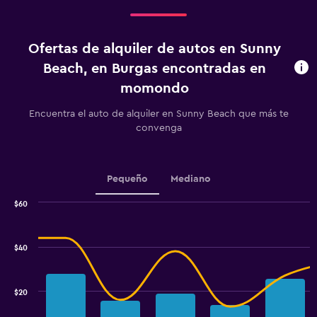
Range:
4
categories.
Ofertas de alquiler de autos en Sunny
The
chart
Beach, en Burgas encontradas en
has
momondo
1
Y
Encuentra el auto de alquiler en Sunny Beach que más te
axis
convenga
displaying
values.
Range:
0
Pequeño
Mediano
to
45.
$60
Combination
Chart
graphic.
chart
with
$40
2
data
series.
$20
The
chart