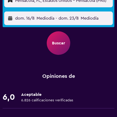
Pensacola, FL, Estados Unidos - Pensacola (PNS)
dom. 16/8
Mediodía
-
dom. 23/8
Mediodía
Buscar
Opiniones de
Aceptable
6,0
6.826 calificaciones verificadas