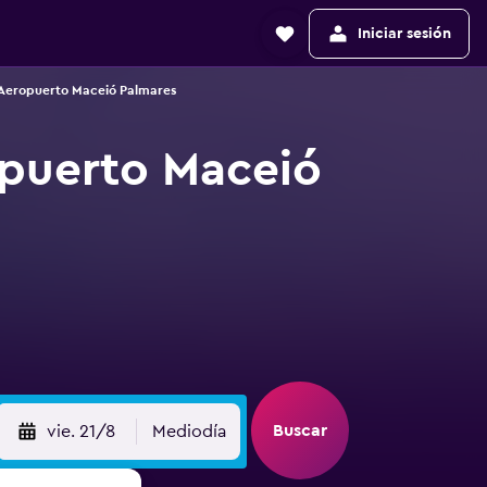
Iniciar sesión
 Aeropuerto Maceió Palmares
opuerto Maceió
Buscar
vie. 21/8
Mediodía