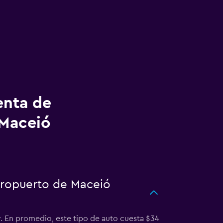
enta de
 Maceió
eropuerto de Maceió
. En promedio, este tipo de auto cuesta $34