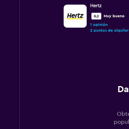
Hertz
Muy bueno
8,2
1 opinión
2 puntos de alquiler
Avis
2 puntos de alquiler
Da
TS Car Rental
1 punto de alquiler
Obté
popul