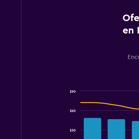
has
1
Ofe
Y
axis
displaying
en 
values.
Range:
0
to
Enc
60.
$90
Combination
Chart
graphic.
chart
with
$60
2
data
series.
$30
The