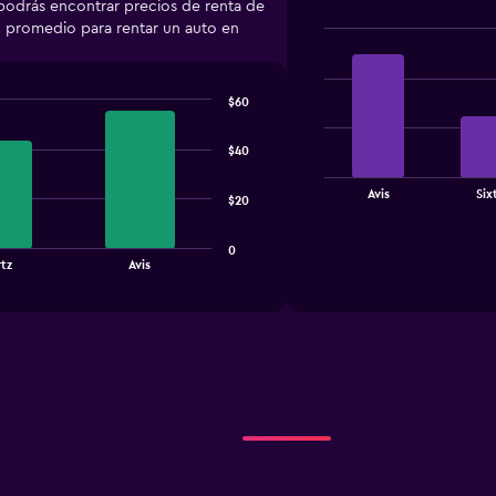
, podrás encontrar precios de renta de
io promedio para rentar un auto en
Bar
Chart
graphic.
chart
with
$60
4
bars.
$40
The
chart
End
Avis
Six
$20
of
has
interactive
1
chart
X
0
tz
Avis
axis
displaying
categories.
Range:
4
categories.
The
chart
has
1
Y