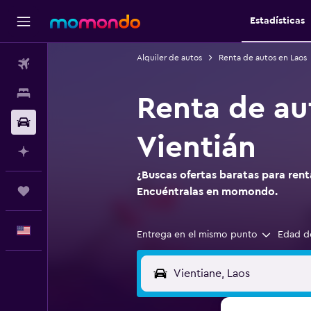
Estadísticas
Alquiler de autos
Renta de autos en Laos
Vuelos
Alojamientos
Renta de au
Autos
Vientián
Planifica con IA
¿Buscas ofertas baratas para rent
Trips
Encuéntralas en momondo.
Español
Entrega en el mismo punto
Edad d