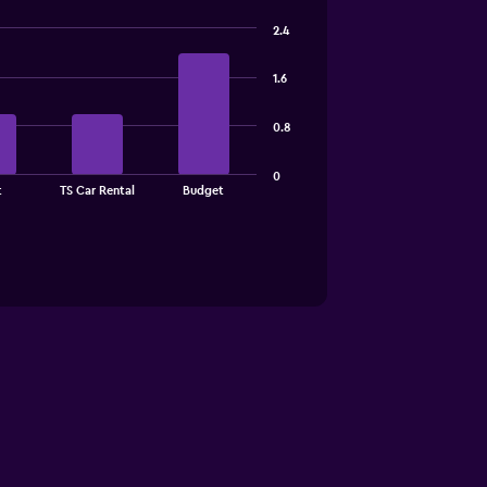
2.4
1.6
0.8
0
t
TS Car Rental
Budget