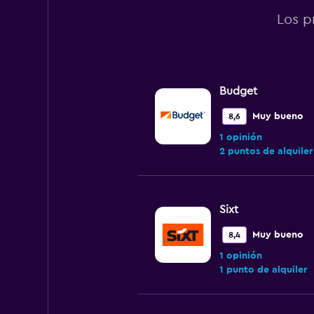
Los p
Budget
Muy bueno
8,6
1 opinión
2 puntos de alquiler
Sixt
Muy bueno
8,4
1 opinión
1 punto de alquiler