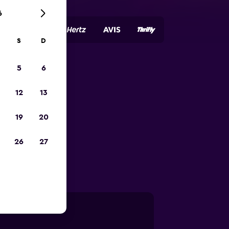
6
S
D
5
6
autos de
12
13
19
20
enta perfecto
26
27