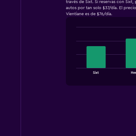
través de Sixt. Si reservas con Sixt
autos por tan solo $37/día. El prec
Vientiane es de $76/día.
Bar
Chart
graphic.
chart
with
3
bars.
The
chart
End
Sixt
Her
of
has
interactive
1
chart
X
axis
displaying
categories.
Range:
3
categories.
The
chart