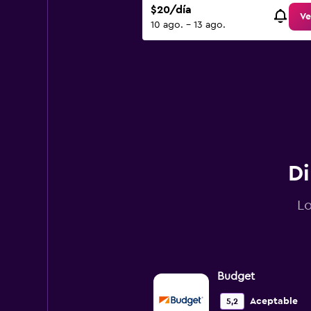
$20/día
Ve
10 ago. - 13 ago.
Di
Lo
Budget
Aceptable
5,2