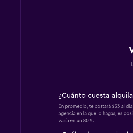
NextCar
1 punto de alquiler
Rhodium
1 punto de alquiler
Los Angeles Van R
1 punto de alquiler
¿Cuánto cuesta alquil
En promedio, te costará $33 al día
agencia en la que lo hagas, es pos
Super Cheap
varía en un 80%.
1 punto de alquiler