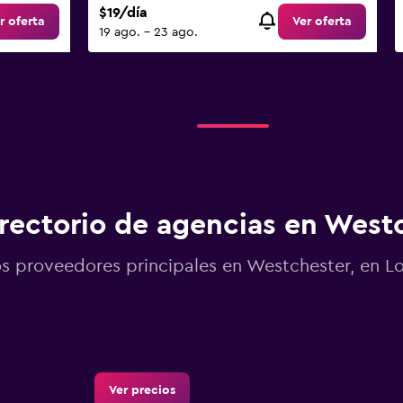
$19/día
r oferta
Ver oferta
19 ago. - 23 ago.
rectorio de agencias en West
s proveedores principales en Westchester, en L
Ver precios