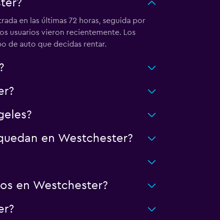
ter?
ada en las últimas 72 horas, seguida por
ros usuarios vieron recientemente. Los
ipo de auto que decidas rentar.
?
er?
geles?
e quedan en Westchester?
tos en Westchester?
er?