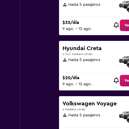
Hasta 5 pasajeros
$33/día
Ve
9 ago. - 12 ago.
Hyundai Creta
o SUV mediano similar
Hasta 5 pasajeros
$20/día
Ve
9 ago. - 12 ago.
Volkswagen Voyage
o Mediano similar
Hasta 5 pasajeros