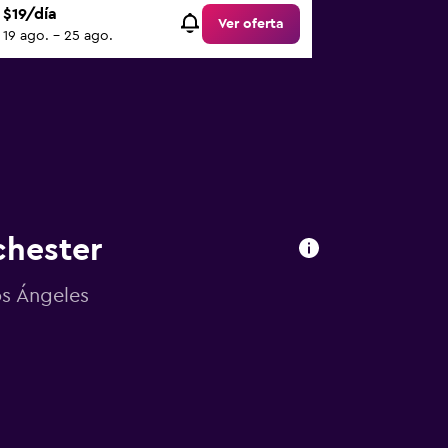
$19/día
Ver oferta
19 ago. - 25 ago.
chester
os Ángeles