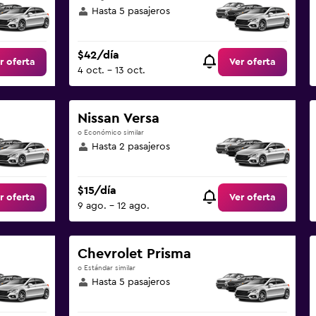
Hasta 5 pasajeros
$42/día
r oferta
Ver oferta
4 oct. - 13 oct.
Nissan Versa
o Económico similar
Hasta 2 pasajeros
$15/día
r oferta
Ver oferta
9 ago. - 12 ago.
Chevrolet Prisma
o Estándar similar
Hasta 5 pasajeros