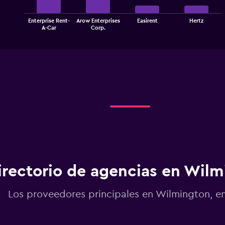
The
Enterprise Rent-
Arow Enterprises
Easirent
Hertz
chart
End
A-Car
Corp.
of
has
interactive
1
chart
X
axis
displaying
categories.
Range:
4
categories.
The
chart
has
1
Y
irectorio de agencias en Wil
axis
displaying
values.
Los proveedores principales en Wilmington, e
Range:
0
to
7.5.