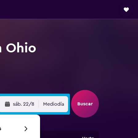
n Ohio
Buscar
sáb. 22/8
Mediodía
6