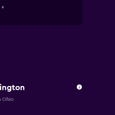
0
mington
n Ohio