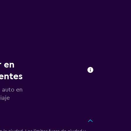
r en
entes
n auto en
iaje