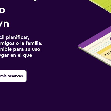
o
wn
l planificar,
migos o la familia.
onible para su uso
gar en el que
mis reservas