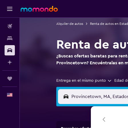
Alquiler de autos
Renta de autos en Esta
Vuelos
Alojamientos
Renta de au
Autos
¿Buscas ofertas baratas para ren
Planifica con IA
Provincetown? Encuéntralas en
Trips
Entrega en el mismo punto
Edad d
Español