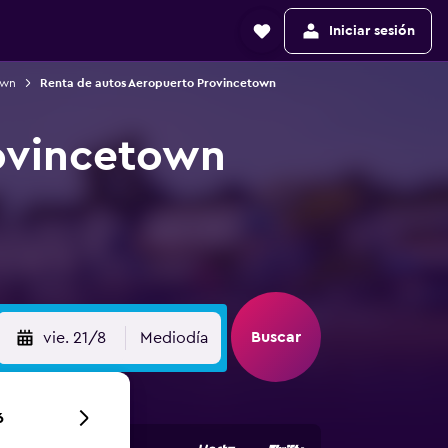
Iniciar sesión
own
Renta de autos Aeropuerto Provincetown
ovincetown
Buscar
vie. 21/8
Mediodía
6