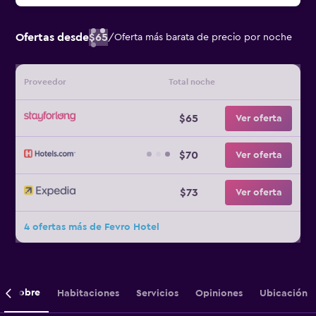
Ofertas desde
$65
/
Oferta más barata de precio por noche
Proveedor
Total noche
$65
Ver oferta
$70
Ver oferta
$73
Ver oferta
4 ofertas más de Fevro Hotel
Sobre
Habitaciones
Servicios
Opiniones
Ubicación