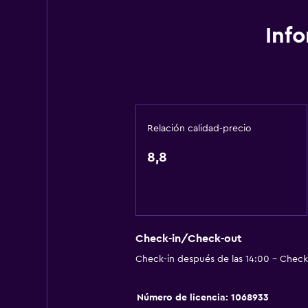
Papeleras
Inf
Actividades
Tienda de regalos
Senderismo
Acceso a la playa
Relación calidad-precio
Bicicletas
8,8
Pesca
Juegos de mesa/rompecabezas
Ciclismo
Submarinismo
Check-in/Check-out
Buceo
Check-in después de las 14:00 - Check-
Buceo
Paseos a caballo
Número de licencia: 1068933