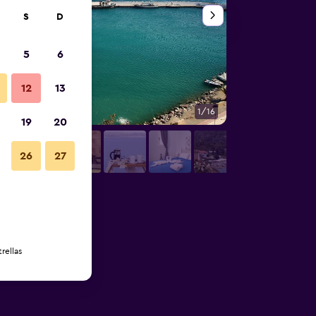
S
D
5
6
12
13
1/16
Balcón
19
20
26
27
rellas