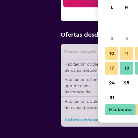
Bus
L
M
$69
Ofertas desde
/
Oferta má
3
4
Tipo de habitación
Proveedo
10
11
Habitación doble, tipo
17
18
de cama desconocido
Habitación estándar,
24
25
tipo de cama
desconocido
31
Habitación doble, tipo
de cama desconocido
Más barato
6 ofertas más de Galini Mare