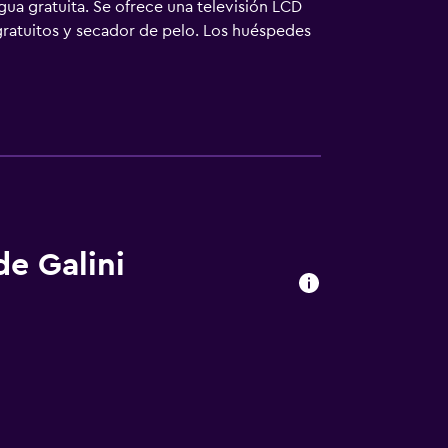
gua gratuita. Se ofrece una televisión LCD
gratuitos y secador de pelo. Los huéspedes
 limpieza todos los días. Se pueden
o cerca del alojamiento (es posible que se
de Galini