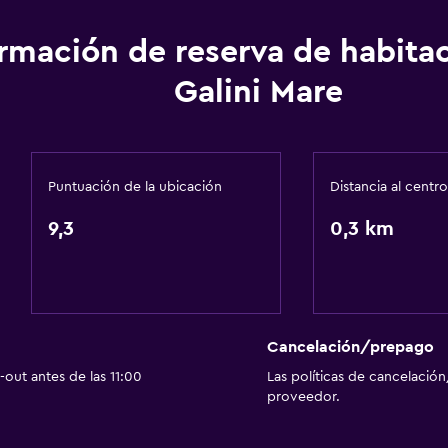
ormación de reserva de habita
General
Galini Mare
Ventana
Habitaciones familiares
Vista al mar
Puntuación de la ubicación
Distancia al centro
Zona de estar
9,3
0,3 km
Vista al jardín
Vista al patio interior
Sofá
Piso de mosaico/mármo
Cancelación/prepago
Vista a la ciudad
out antes de las 11:00
Las políticas de cancelación
Espacio de almacenamie
proveedor.