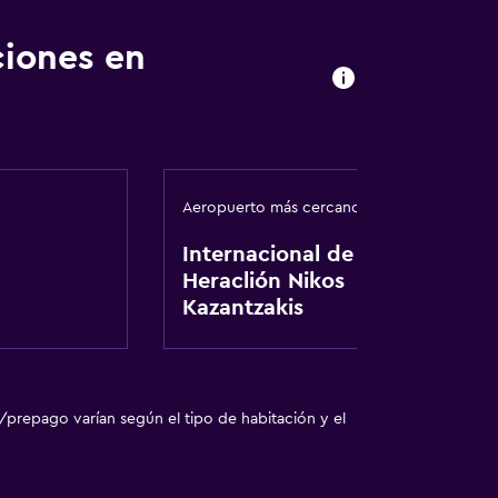
ciones en
Aeropuerto más cercano
Internacional de
Heraclión Nikos
Kazantzakis
l
/prepago varían según el tipo de habitación y el
nto