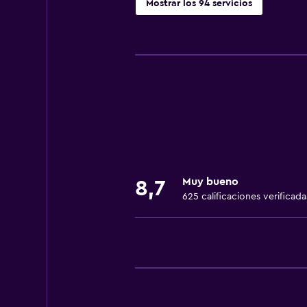
Mostrar los 94 servicios
Servicios básicos
Wifi gratis
Wifi disponible en todas las instal
Internet
Ropa de cama
Toallas
Ventilador
Muy bueno
8,7
Extinguidor
625 calificaciones verificada
Artículos de aseo gratis
Champú
Calefacción
Gel de ducha
Aire acondicionado