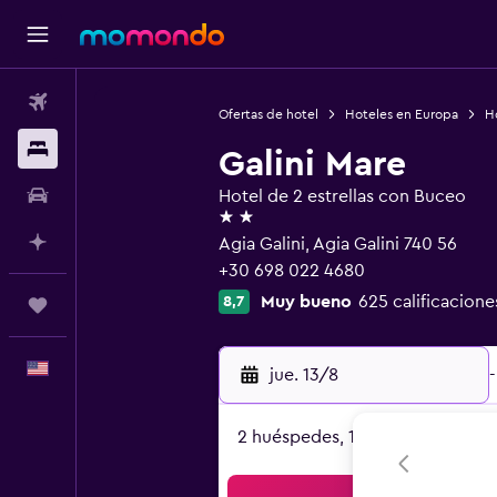
Vuelos
Ofertas de hotel
Hoteles en Europa
H
Alojamientos
Galini Mare
Autos
Hotel de 2 estrellas con Buceo
2 estrellas
Planifica con IA
Agia Galini, Agia Galini 740 56
+30 698 022 4680
Muy bueno
625 calificacione
8,7
Trips
Español
jue. 13/8
-
2 huéspedes, 1 habitación