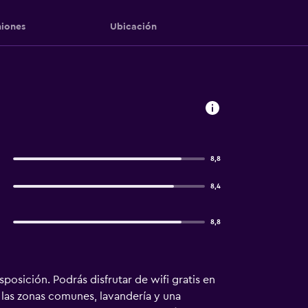
iones
Ubicación
8,8
8,4
8,8
posición. Podrás disfrutar de wifi gratis en
n las zonas comunes, lavandería y una