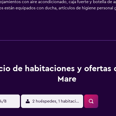
alojamientos con aire acondicionado, caja fuerte y botella de a
ños están equipados con ducha, artículos de higiene personal 
a nuestro acceso a Internet wifi gratis. Se ofrece servicio de
y esparcimiento que se indican más abajo en las instalaciones 
cio de habitaciones y ofertas 
Mare
14/8
2 huéspedes, 1 habitación