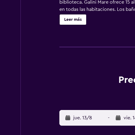
biblioteca. Galini Mare ofrece 15 
en todas las habitaciones. Los ba
pueden navegar por la web gracias 
Leer más
practicar las actividades de ocio 
aplique un recargo).
Pre
jue. 13/8
-
vie. 