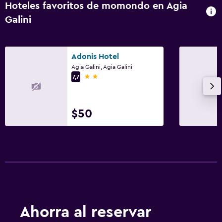
Hoteles favoritos de momondo en Agia
Servicio de habitaciones
Galini
Mostrador de información turística
Acceso con llave
Adonis Hotel
Check-out exprés
Agia Galini, Agia Galini
2 estrellas
Recepción 24 horas
7,7
Comedor
$50
Menús para dietas especiales (bajo petición)
Bar de tapas
Bar/lounge
Desayuno en la habitación
La comida se puede entregar en el alojamiento
Mesa de comedor
Ahorra al reservar