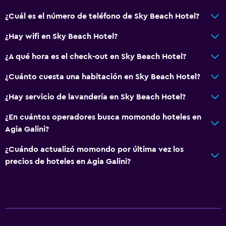
¿Cuál es el número de teléfono de Sky Beach Hotel?
Cocina
Copas
¿Hay wifi en Sky Beach Hotel?
Tetera eléctrica
¿A qué hora es el check-out en Sky Beach Hotel?
Horno
¿Cuánto cuesta una habitación en Sky Beach Hotel?
Utensilios de cocina
¿Hay servicio de lavandería en Sky Beach Hotel?
Cocina
Nevera
¿En cuántos operadores busca momondo hoteles en
Agia Galini?
Comedor
Cocina
¿Cuándo actualizó momondo por última vez los
precios de hoteles en Agia Galini?
Cocineta
Servicios y facilidades
Servicio de conserjería
Caja fuerte