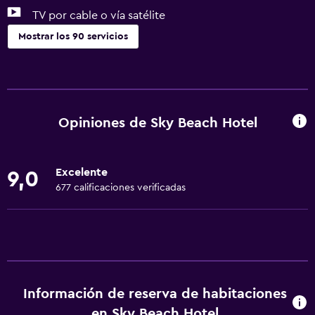
TV por cable o vía satélite
Mostrar los 90 servicios
General
Vista a una calle tranquila
Acceso a la playa
Opiniones de Sky Beach Hotel
Habitaciones familiares
Vista al mar
Excelente
9,0
Zona de estar
677 calificaciones verificadas
Vista al jardín
Sofá
Habitaciones insonorizadas
Insonorización
Información de reserva de habitaciones
Vista a la montaña
en Sky Beach Hotel