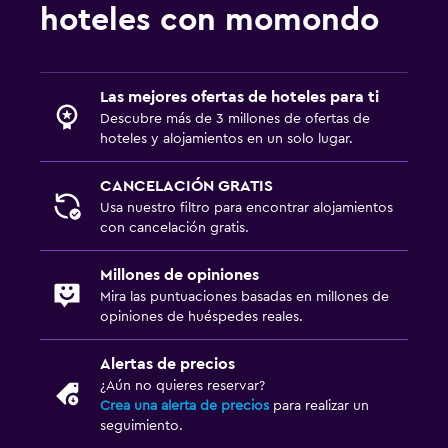
Estacionamiento y transporte
hoteles con momondo
Estacionamiento en la calle
Traslado al aeropuerto (con cargos)
Las mejores ofertas de hoteles para ti
Estacionamiento gratuito
Descubre más de 3 millones de ofertas de
Estacionamiento privado
hoteles y alojamientos en un solo lugar.
Servicio de traslado (cargo adicional)
CANCELACIÓN GRATIS
Usa nuestro filtro para encontrar alojamientos
Aire libre
con cancelación gratis.
Terraza/patio
Millones de opiniones
Parrilla
Mira las puntuaciones basadas en millones de
opiniones de huéspedes reales.
Terraza
Comedor al aire libre
Alertas de precios
Muebles de exterior
¿Aún no quieres reservar?
Crea una alerta de precios
para realizar un
seguimiento.
Salud y seguridad