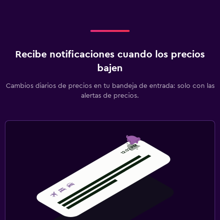
Bar en la piscina
Piscina al aire libre
Piscina con vista
Recibe notificaciones cuando los precios
bajen
Ideal para familias
Cuna/cama nido disponibles
Cambios diarios de precios en tu bandeja de entrada: solo con las
alertas de precios.
Piscina (para niños)