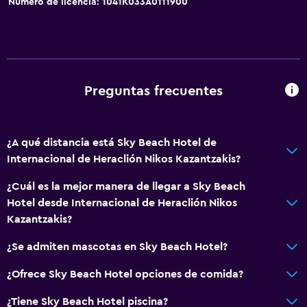
Número de licencia: 1041K033A0111900
Almohada sin plumas
Plantas superiores accesibles por ascensor
Servicios básicos
Preguntas frecuentes
Wifi gratis
Wifi disponible en todas las instalaciones
Internet
¿A qué distancia está Sky Beach Hotel de
Internacional de Heraclión Nikos Kazantzakis?
Ropa de cama
Toallas
¿Cuál es la mejor manera de llegar a Sky Beach
Hotel desde Internacional de Heraclión Nikos
Extinguidor
Kazantzakis?
Alarma de humo
¿Se admiten mascotas en Sky Beach Hotel?
Calefacción
Aire acondicionado
¿Ofrece Sky Beach Hotel opciones de comida?
Papeleras
¿Tiene Sky Beach Hotel piscina?