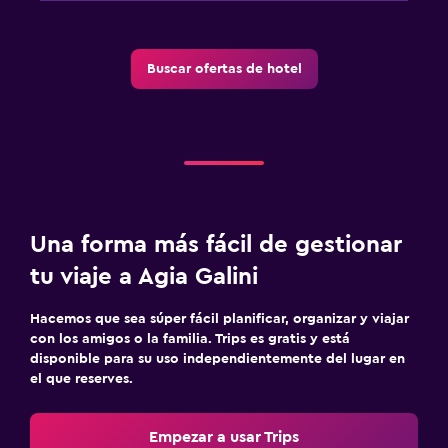
Limpieza diaria
Botiquín de primeros auxilios
Buscar ofertas de hotel
Cámaras CCTV en zonas comunes
Cámaras CCTV en el exterior
Caja fuerte
Sistema de entretenimiento
Una forma más fácil de gestionar
TV de pantalla plana
tu viaje a Agia Galini
Sala de estar/TV compartida
TV por cable o vía satélite
Hacemos que sea súper fácil planificar, organizar y viajar
TV
con los amigos o la familia. Trips es gratis y está
disponible para su uso independientemente del lugar en
el que reserves.
Lavandería
Lavandería
Empezar a usar Trips