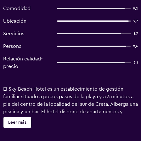
Comodidad
9,2
Ubicación
9,7
Servicios
8,7
Personal
9,4
Relación calidad-
9,1
precio
El Sky Beach Hotel es un establecimiento de gestión
familiar situado a pocos pasos de la playa y a 3 minutos a
pie del centro de la localidad del sur de Creta. Alberga una
piscina y un bar. El hotel dispone de apartamentos y
estudios amueblados con baño, aire acondicionado,
Leer más
cocina, TV, teléfono y balcones grandes con vistas
panorámicas al mar de Libia. Hay aparcamiento gratuito y