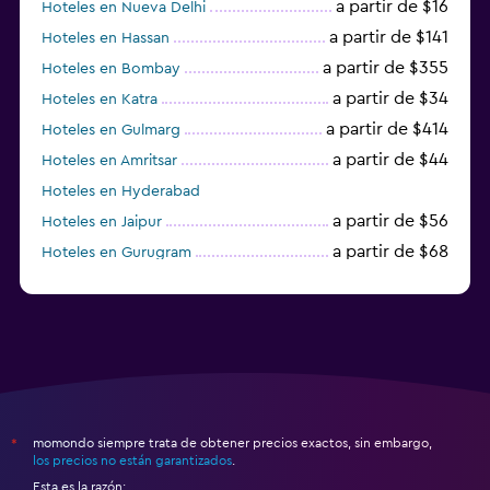
a partir de $16
Hoteles en Nueva Delhi
a partir de $141
Hoteles en Hassan
a partir de $355
Hoteles en Bombay
a partir de $34
Hoteles en Katra
a partir de $414
Hoteles en Gulmarg
a partir de $44
Hoteles en Amritsar
Hoteles en Hyderabad
a partir de $56
Hoteles en Jaipur
a partir de $68
Hoteles en Gurugram
a partir de $47
Hoteles en Mathura
momondo siempre trata de obtener precios exactos, sin embargo,
*
los precios no están garantizados
.
Esta es la razón: