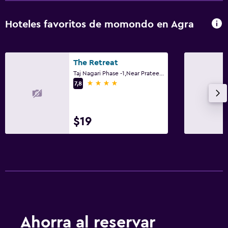
Hoteles favoritos de momondo en Agra
The Retreat
Taj Nagari Phase -1,Near Prateek Enclave, Shilpgram Road, Agra
4 estrellas
7,8
$19
Ahorra al reservar