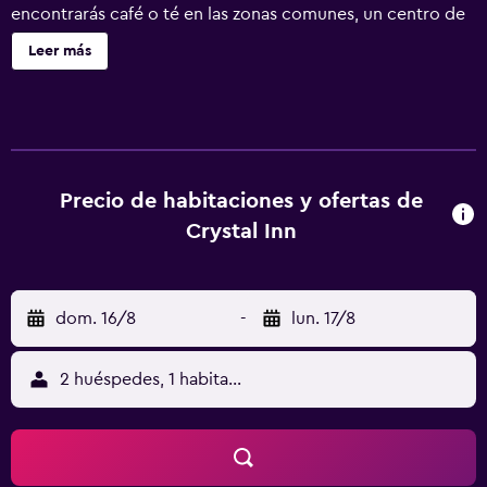
encontrarás café o té en las zonas comunes, un centro de
negocios y una zona para conferencias. Crystal Inn ofrece
Leer más
33 alojamientos con minibar y caja fuerte. Las camas
tienen colchones con una capa de acolchado adicional y
están vestidas con sábanas de algodón egipcio y ropa de
cama de alta calidad. Se ofrece una televisión LED con
canales por satélite de suscripción. Los huéspedes pueden
utilizar los siguientes servicios disponibles en las
Precio de habitaciones y ofertas de
habitaciones: frigorífico y cafetera y tetera. Los baños
Crystal Inn
están equipados con ducha y bañera combinadas con
cabezal de ducha tipo lluvia, zapatillas y artículos de
higiene personal gratuitos. Este hotel en Agra ofrece
dom. 16/8
-
lun. 17/8
acceso a Internet wifi gratis. Los servicios para las
personas de negocios incluyen periódicos gratuitos y
teléfono. Las habitaciones también incluyen botella de
2 huéspedes, 1 habitación
agua gratuita y ventilador de techo. Es posible solicitar
juegos de cama hipoalergénicos y tabla de planchar con
plancha. Se ofrece servicio nocturno de descubierta y
servicio de limpieza todos los días.