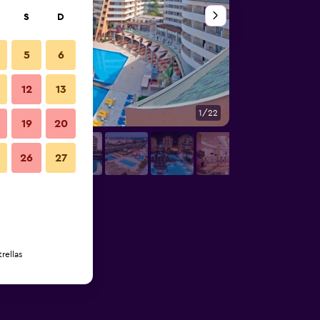
S
D
5
6
12
13
1/22
Atracciones
19
20
26
27
rellas