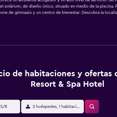
o ofrece un ambiente acogedor y un alto nivel de servicio. Ser
n el solárium, de diseño único, situado en medio de la piscina.
ispone de gimnasio y un centro de bienestar. Descubra la local
El complejo ofrece también diversos restaurantes y bares de 
cio de habitaciones y ofertas 
Resort & Spa Hotel
15/8
2 huéspedes, 1 habitación