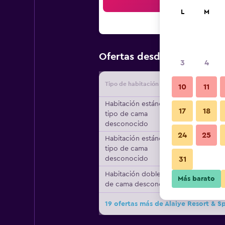
Bus
L
M
$76
Ofertas desde
/
Oferta má
3
4
Tipo de habitación
Proveedo
10
11
Habitación estándar,
17
18
tipo de cama
desconocido
24
25
Habitación estándar,
tipo de cama
desconocido
31
Habitación doble, tipo
Más barato
de cama desconocido
19 ofertas más de Alaiye Resort & S