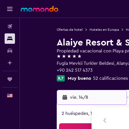
Vuelos
Ofertas de hotel
Hoteles en Europa
Ho
Alojamientos
Alaiye Resort & 
Autos
Propiedad vacacional con Playa p
5 estrellas
Planifica con IA
Fugla Mevkii Turkler Beldesi, Alany
+90 242 517 4373
Muy bueno
52 calificaciones
8,7
Trips
Español
vie. 14/8
-
2 huéspedes, 1 habitación