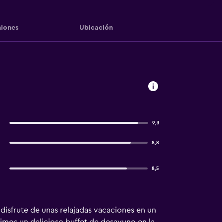
iones
Ubicación
9,3
8,8
8,5
 disfrute de unas relajadas vacaciones en un