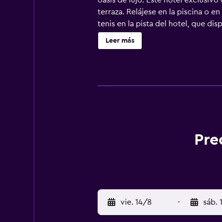
oasis de lujo. Este hotel exclusiv
terraza. Relájese en la piscina o e
tenis en la pista del hotel, que d
alegre centro y un bello puerto. 
Leer más
Pre
vie. 14/8
-
sáb. 