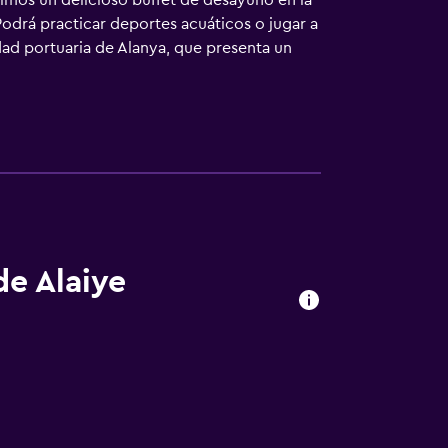
vimos un delicioso buffet de desayuno en la
 Podrá practicar deportes acuáticos o jugar a
idad portuaria de Alanya, que presenta un
ambiente animado.
de Alaiye