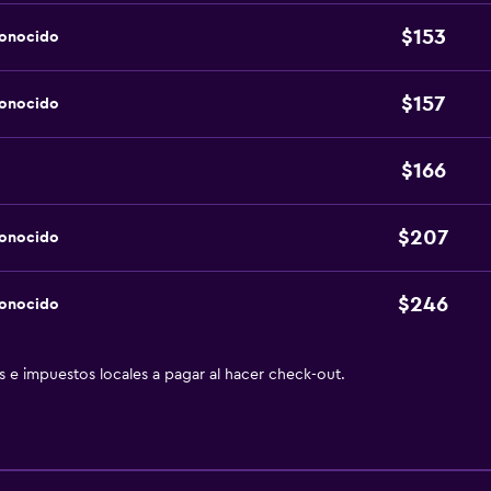
$153
conocido
$157
conocido
$166
$207
conocido
$246
conocido
as e impuestos locales a pagar al hacer check-out.