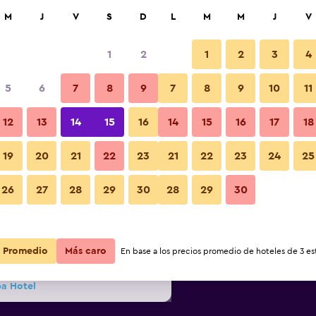
car
M
J
V
S
D
L
M
M
J
V
1
2
1
2
3
4
s barata de precio por noche
5
6
7
8
9
7
8
9
10
11
Edificio
r
Total noche
12
13
14
15
16
14
15
16
17
18
19
20
21
22
23
21
22
23
24
25
$76
Ver oferta
Fotos
26
27
28
29
30
28
29
30
$79
Ver oferta
Promedio
$81
Más caro
Ver oferta
En base a los precios promedio de hoteles de 3 est
pa Hotel