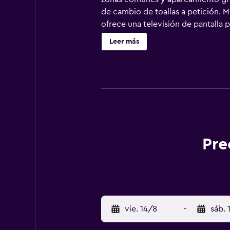
de cambio de toallas a petición. M
ofrece una televisión de pantalla
Albany ofrece acceso a Internet wi
Leer más
servicios para las personas de nego
(pueden existir restricciones). Es 
Pre
vie. 14/8
-
sáb. 