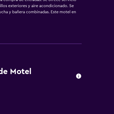
llos exteriores y aire acondicionado. Se
ducha y bañera combinadas. Este motel en
as o más, 10 dispositivos o más). Los
o; se ofrecen llamadas locales gratuitas
ece servicio de limpieza todos los días.
 de Motel