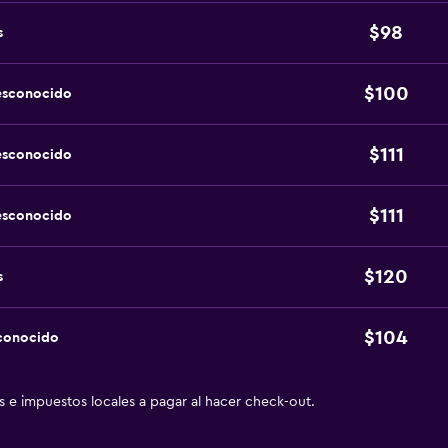
$98
s
$100
esconocido
$111
esconocido
$111
esconocido
$120
s
$104
sconocido
as e impuestos locales a pagar al hacer check-out.