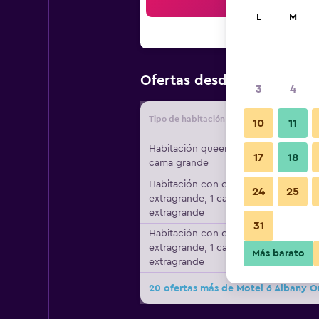
Bus
L
M
$77
Ofertas desde
/
Oferta má
3
4
Tipo de habitación
Proveedo
10
11
Habitación queen, 1
17
18
cama grande
Habitación con cama
24
25
extragrande, 1 cama
extragrande
31
Habitación con cama
extragrande, 1 cama
Más barato
extragrande
20 ofertas más de Motel 6 Albany O