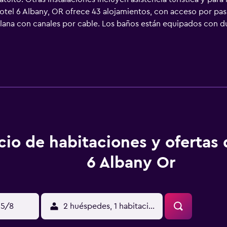
otel 6 Albany, OR ofrece 43 alojamientos, con acceso por pasi
 plana con canales por cable. Los baños están equipados con 
fi gratis con una velocidad de 500 Mbps o más (para 6 person
cios incluyen escritorio y sillas de oficina, además de teléfon
posible solicitar cambio de toallas y cambio de sábanas. Se ofr
cio de habitaciones y ofertas
6 Albany Or
15/8
2 huéspedes, 1 habitación