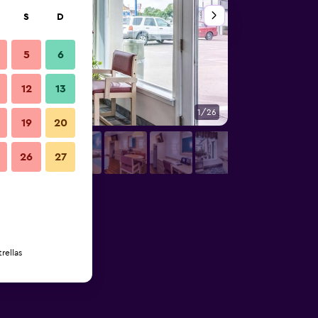
S
D
5
6
12
13
1/26
Habitación
19
20
26
27
rellas