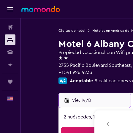
Vuelos
Ofertas de hotel
Hoteles en América del 
Alojamientos
Motel 6 Albany 
Autos
Propiedad vacacional con Wifi gra
2 estrellas
Planifica con IA
2735 Pacific Boulevard Southeast,
+1 541 926 4233
Aceptable
9 calificaciones v
6,2
Trips
Español
vie. 14/8
-
2 huéspedes, 1 habitación