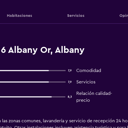
Habitaciones
Servicios
Opin
6 Albany Or, Albany
Comodidad
7,9
Servicios
7,9
Relación calidad-
8,3
precio
 las zonas comunes, lavandería y servicio de recepción 24 horas
ito. Otras instalaciones incluyen asistencia turística y para