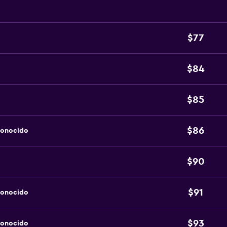
$77
$84
$85
$86
conocido
$90
$91
conocido
$93
conocido