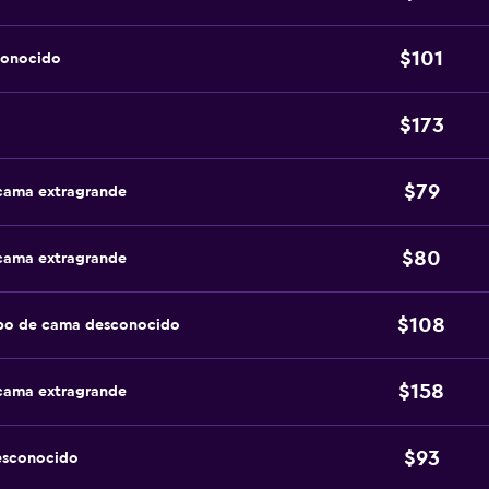
$101
conocido
$173
$79
 cama extragrande
$80
 cama extragrande
$108
ipo de cama desconocido
$158
 cama extragrande
$93
esconocido