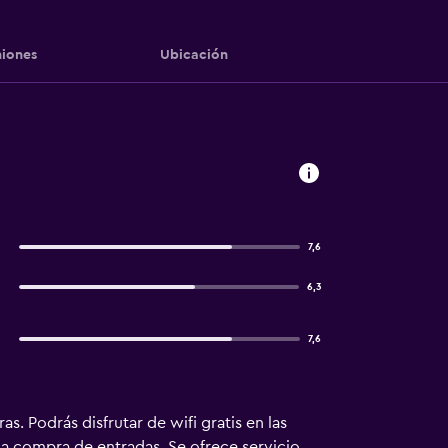
iones
Ubicación
7,6
6,3
7,6
. Podrás disfrutar de wifi gratis en las
 la compra de entradas. Se ofrece servicio