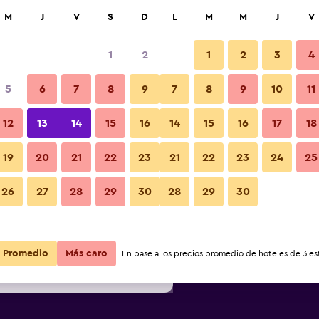
car
M
J
V
S
D
L
M
M
J
V
1
2
1
2
3
4
s barata de precio por noche
5
6
7
8
9
7
8
9
10
11
r
Total noche
12
13
14
15
16
14
15
16
17
18
$78
Ver oferta
19
20
21
22
23
21
22
23
24
25
26
27
28
29
30
28
29
30
$79
Ver oferta
$79
Ver oferta
Promedio
Más caro
En base a los precios promedio de hoteles de 3 est
l