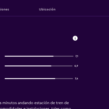
iones
Ubicación
7,1
6,9
7,4
nos minutos andando estación de tren de
comodidades e instalaciones, tales como