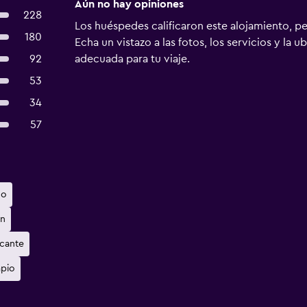
Aún no hay opiniones
228
Los huéspedes calificaron este alojamiento, p
180
Echa un vistazo a las fotos, los servicios y la u
92
adecuada para tu viaje.
53
34
57
do
en
icante
mpio