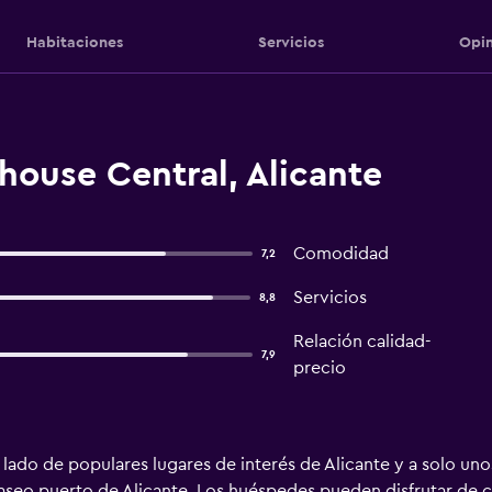
Habitaciones
Servicios
Opin
house Central, Alicante
Comodidad
7,2
Servicios
8,8
Relación calidad-
7,9
precio
 lado de populares lugares de interés de Alicante y a solo u
paseo puerto de Alicante. Los huéspedes pueden disfrutar de 