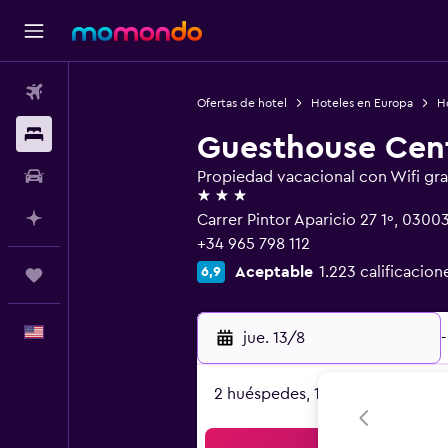
Vuelos
Ofertas de hotel
Hoteles en Europa
H
Alojamientos
Guesthouse Cent
Autos
Propiedad vacacional con Wifi gra
3 estrellas
Planifica con IA
Carrer Pintor Aparicio 27 1º, 030
+34 965 798 112
Aceptable
1.223 calificacion
6,9
Trips
Español
jue. 13/8
-
2 huéspedes, 1 habitación