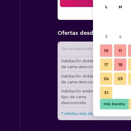
Bus
L
M
$78
Ofertas desde
/
Oferta má
3
4
Tipo de habitación
Proveedo
10
11
Habitación doble, tipo
17
18
de cama desconocido
Habitación doble, tipo
24
25
de cama desconocido
Habitación estándar,
31
tipo de cama
desconocido
Más barato
7 ofertas más de Guesthouse Centra