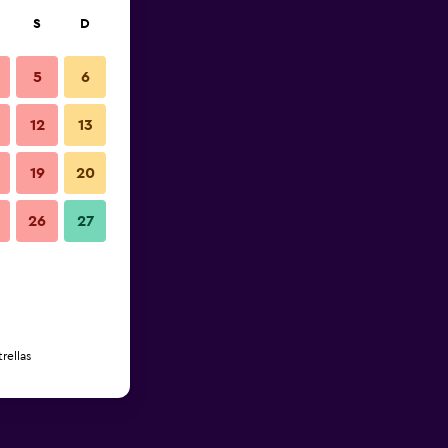
S
D
5
6
12
13
19
20
26
27
rellas