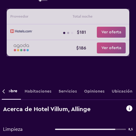
Proveedor
Total noche
$181
Ver oferta
$186
Ver oferta
Sobre
Habitaciones
Servicios
Opiniones
Ubicación
Acerca de Hotel Villum, Allinge
Limpieza
8,5