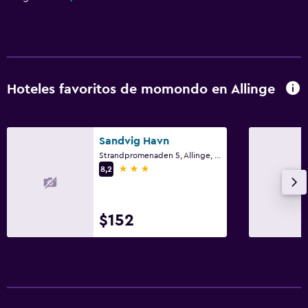
Hoteles favoritos de momondo en Allinge
Sandvig Havn
Strandpromenaden 5, Allinge, Hovedstaden (Región Capital)
3 estrellas
8,2
$152