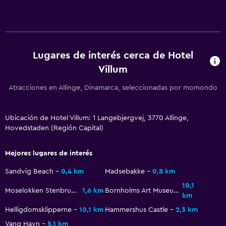
TV de pantalla plana
Habitación
Lugares de interés cerca de Hotel
Armario o clóset
Villum
Salud y seguridad
Atracciones en Allinge, Dinamarca, seleccionadas por momondo
Caja fuerte
Ubicación de Hotel Villum: 1 Langebjergvej, 3770 Allinge,
Hovedstaden (Región Capital)
Mejores lugares de interés
Sandvig Beach
0,4 km
Madsebakke
0,8 km
10,1
Moselokken Stenbrudsmuseum
1,6 km
Bornholms Art Museum
km
Helligdomsklipperne
10,1 km
Hammershus Castle
2,3 km
Vang Havn
5,1 km