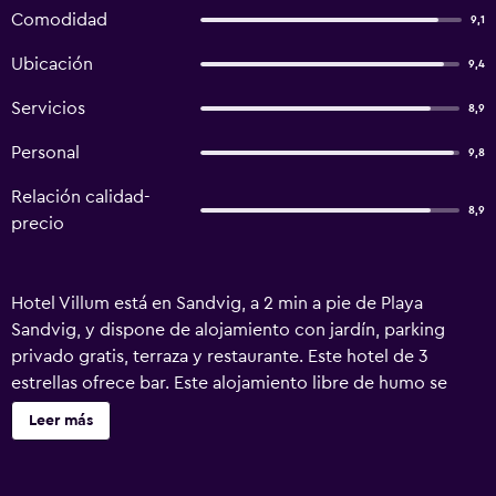
Comodidad
9,1
Ubicación
9,4
Servicios
8,9
Personal
9,8
Relación calidad-
8,9
precio
Hotel Villum está en Sandvig, a 2 min a pie de Playa
Sandvig, y dispone de alojamiento con jardín, parking
privado gratis, terraza y restaurante. Este hotel de 3
estrellas ofrece bar. Este alojamiento libre de humo se
encuentra a 2,6 km de Fortaleza Hammershus
Leer más
Besøgscenter. En el hotel, las habitaciones cuentan con
armario y TV de pantalla plana. Las habitaciones de este
alojamiento tienen baño privado con ducha y secador de