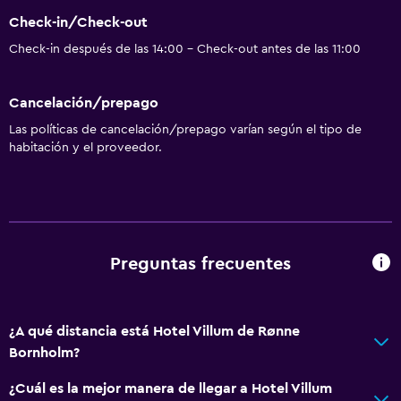
Mascotas permitidas bajo consulta (pueden aplicar cargos
Check-in/Check-out
extra)
Check-in después de las 14:00 - Check-out antes de las 11:00
Áreas designadas para fumadores
Cancelación/prepago
Comedor
Las políticas de cancelación/prepago varían según el tipo de
habitación y el proveedor.
Restaurante
Bar/lounge
Nevera
Estacionamiento y transporte
Preguntas frecuentes
Estacionamiento gratuito
Estacionamiento privado
¿A qué distancia está Hotel Villum de Rønne
Bornholm?
Aire libre
¿Cuál es la mejor manera de llegar a Hotel Villum
Terraza/patio