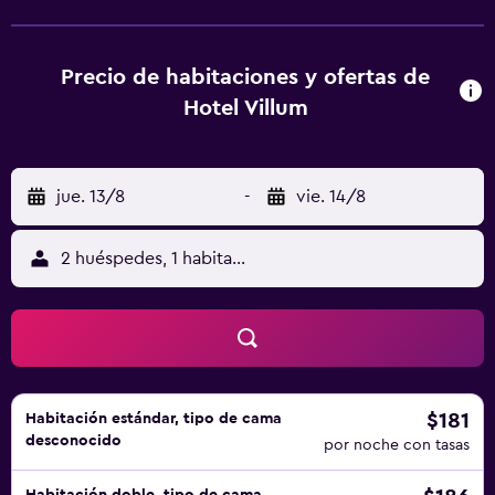
pelo, además de wifi gratis. Algunas habitaciones incluyen
vistas al mar. En Hotel Villum, las habitaciones tienen ropa
de cama y toallas. En el alojamiento se sirve un desayuno
Precio de habitaciones y ofertas de
buffet. Acantilados del Santuario está a 11 km del
Hotel Villum
alojamiento, y Østerlars Church está a 20 km. El
aeropuerto (Aeropuerto de Bornholm) está a 28 km.
jue. 13/8
-
vie. 14/8
2 huéspedes, 1 habitación
$181
Habitación estándar, tipo de cama
desconocido
por noche con tasas