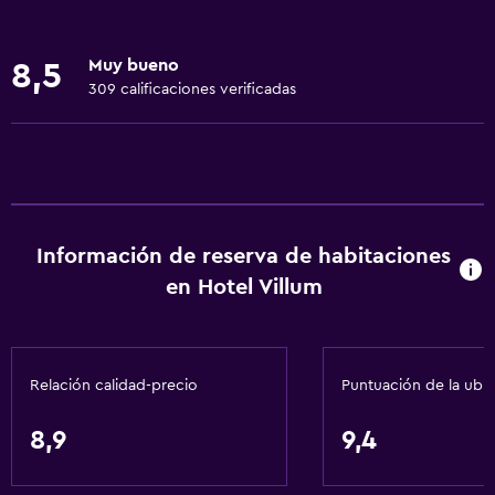
Internet
Ropa de cama
Muy bueno
8,5
Toallas
309 calificaciones verificadas
Extinguidor
Calefacción
Baño
Secador de pelo
Información de reserva de habitaciones
Aseo
en Hotel Villum
Papel higiénico
Ducha
Relación calidad-precio
Puntuación de la ubi
Baño privado
8,9
9,4
Accesibilidad y adecuación
Para no fumadores