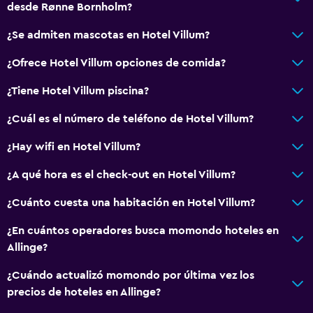
desde Rønne Bornholm?
Jardín
¿Se admiten mascotas en Hotel Villum?
Actividades
¿Ofrece Hotel Villum opciones de comida?
Senderismo
¿Tiene Hotel Villum piscina?
Juegos de mesa/rompecabezas
¿Cuál es el número de teléfono de Hotel Villum?
General
¿Hay wifi en Hotel Villum?
Habitaciones familiares
¿A qué hora es el check-out en Hotel Villum?
Vista al mar
¿Cuánto cuesta una habitación en Hotel Villum?
Servicios y facilidades
¿En cuántos operadores busca momondo hoteles en
Cambio de divisas
Allinge?
Servicio de habitaciones
¿Cuándo actualizó momondo por última vez los
precios de hoteles en Allinge?
Sistema de entretenimiento