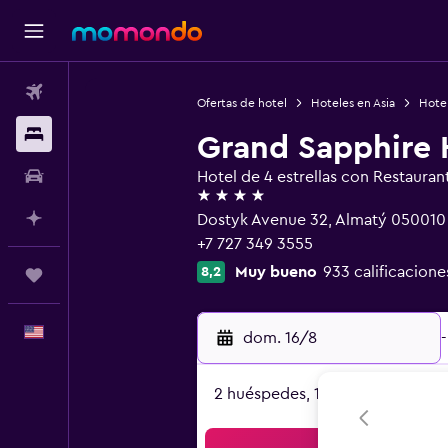
Vuelos
Ofertas de hotel
Hoteles en Asia
Hotel
Alojamientos
Grand Sapphire 
Autos
Hotel de 4 estrellas con Restauran
4 estrellas
Planifica con IA
Dostyk Avenue 32, Almatý 050010
+7 727 349 3555
Muy bueno
933 calificacione
8,2
Trips
Español
dom. 16/8
-
2 huéspedes, 1 habitación