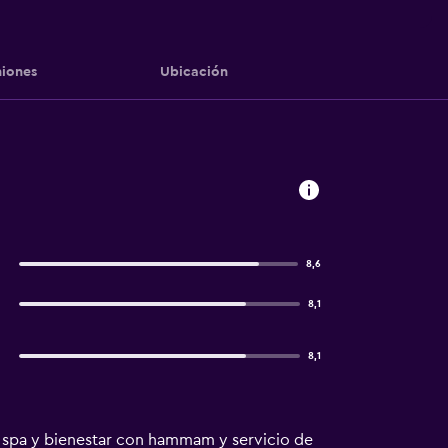
iones
Ubicación
8,6
8,1
8,1
n spa y bienestar con hammam y servicio de