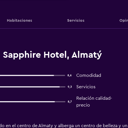
Habitaciones
Servicios
Opin
 Sapphire Hotel, Almatý
Comodidad
8,6
Servicios
9,3
Relación calidad-
8,7
precio
ado en el centro de Almaty y alberga un centro de belleza y u