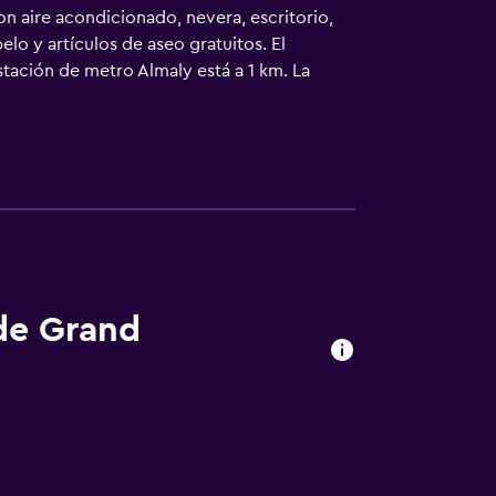
n aire acondicionado, nevera, escritorio,
lo y artículos de aseo gratuitos. El
stación de metro Almaly está a 1 km. La
estación de tren de Almaty-2 y a 13 km del
 de Grand