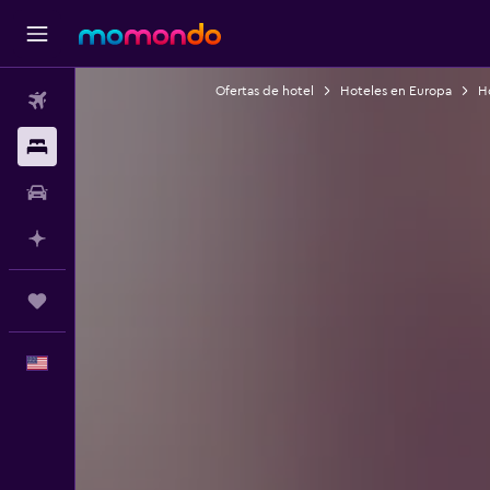
Ofertas de hotel
Hoteles en Europa
H
Vuelos
Alojamientos
Autos
Planifica con IA
Trips
Español