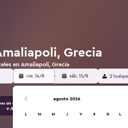
Amaliapoli, Grecia
eles en Amaliapoli, Grecia
vie. 14/8
-
sáb. 15/8
2 huéspe
agosto 2026
s de opciones de hoteles y alojamientos.
L
M
M
J
V
S
D
L