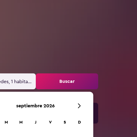
Buscar
des, 1 habitación
septiembre 2026
M
M
J
V
S
D