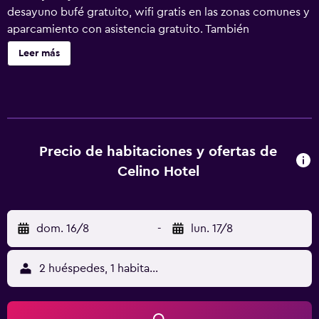
desayuno bufé gratuito, wifi gratis en las zonas comunes y
aparcamiento con asistencia gratuito. También
encontrarás servicio de recepción 24 horas, televisión en
Leer más
una zona común y un salón de fiestas. Celino Hotel ofrece
27 alojamientos con aire acondicionado, con acceso por
pasillos exteriores y caja fuerte y botella de agua gratuita.
Estos alojamientos con decoraciones diferentes disponen
de comedor independiente. Las camas tienen colchones
con una capa de acolchado adicional y están vestidas con
Precio de habitaciones y ofertas de
ropa de cama de alta calidad. Se ofrece una televisión de
Celino Hotel
pantalla plana con canales por satélite de suscripción. Los
baños están equipados con bañera y ducha
independientes y zapatillas. Este hotel en Amán,
dom. 16/8
-
lun. 17/8
Gobernación de Amán, Jordania ofrece acceso a Internet
wifi gratis con una velocidad de 100 Mbps o más (para 1 o
2 personas, o hasta 6 dispositivos). Los servicios para las
2 huéspedes, 1 habitación
personas de negocios incluyen escritorio y teléfono. Las
habitaciones también incluyen tabla de planchar con