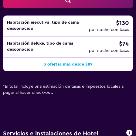
plancha y cortinas opacas. Se ofrece servicio de
descubierta nocturno y servicio de limpieza todos los
días. Es posible solicitar juegos de cama hipoalergénicos.
$130
Habitación ejecutiva, tipo de cama
desconocido
por noche con tasas
$74
Habitación deluxe, tipo de cama
desconocido
por noche con tasas
3 ofertas más desde $89
*
El total incluye una estimación de tasas e impuestos locales a
pagar al hacer check-out.
Servicios e instalaciones de Hotel