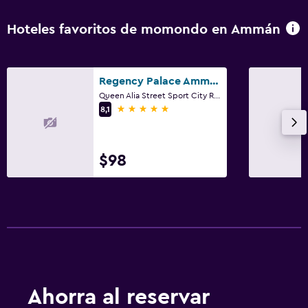
Hoteles favoritos de momondo en Ammán
Regency Palace Amman
Queen Alia Street Sport City R, P.O Box 927000, Ammán
5 estrellas
8,1
$98
Ahorra al reservar