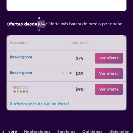
Ofertas desde
$74
/
Oferta más barata de precio por noche
Proveedor
Total noche
$74
Ver oferta
$89
Ver oferta
$90
Ver oferta
5 ofertas más de Celino Hotel
Sobre
Habitaciones
Servicios
Opiniones
Ubicación