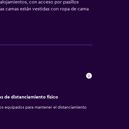
alojamientos, con acceso por pasillos
 Las camas están vestidas con ropa de cama
os están equipados con bañera y ducha
a ofrece acceso a Internet wifi gratis con
nas en viaje de negocios se incluyen
otella de agua gratuita. Es posible solicitar
iento hay piscina cubierta, piscina al aire
centro de bienestar y sauna. No se permite
18 años sin la supervisión de un adulto. No
des menores de 16 años.
as de distanciamiento físico
los equipados para mantener el distanciamiento