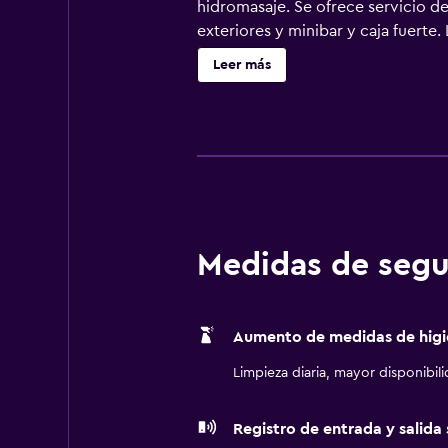
hidromasaje. Se ofrece servicio d
exteriores y minibar y caja fuerte
de alta calidad. Se ofrece una tel
Leer más
independientes, albornoces, zapati
una velocidad de 25 Mbps o más. E
escritorio, sillas de oficina y tel
cambio de toallas y cambio de sában
libre de temporada y bañera de hi
la entrada a la piscina, al centro 
se permite la entrada a la piscina
Medidas de segu
Aumento de medidas de higi
Limpieza diaria, mayor disponibil
Registro de entrada y salida