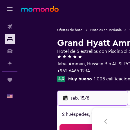
Vuelos
Ofertas de hotel
Hoteles en Jordania
Alojamientos
Grand Hyatt Am
Autos
Hotel de 5 estrellas con Piscina al a
5 estrellas
Planifica con IA
Jabal Amman, Hussein Bin Ali St P.
+962 6465 1234
Muy bueno
1.008 calificacio
8,3
Trips
Español
sáb. 15/8
-
2 huéspedes, 1 habitación