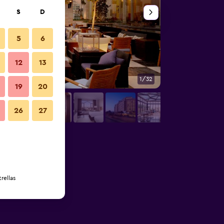
S
D
5
6
12
13
1/32
Otros
19
20
26
27
rellas