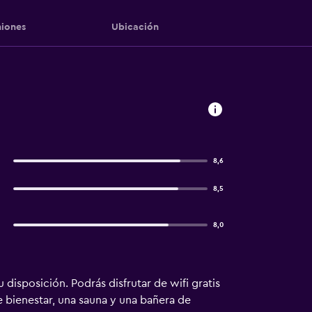
iones
Ubicación
8,6
8,5
8,0
disposición. Podrás disfrutar de wifi gratis
 bienestar, una sauna y una bañera de