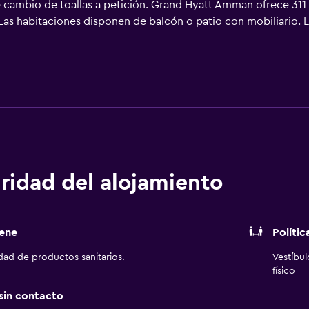
e cambio de toallas a petición. Grand Hyatt Amman ofrece 311 
. Las habitaciones disponen de balcón o patio con mobiliario.
evisión LED de 55 pulgadas con canales por satélite. Los bañ
llas y bidé. Este hotel en Amán, Gobernación de Amán, Jordani
ntre las comodidades especialmente pensadas para las perso
éfono. Las habitaciones también incluyen periódicos gratuitos y b
as. Se ofrece servicio de limpieza todos los días. En el alojam
dromasaje. Otros servicios de ocio y esparcimiento incluyen 
de bienestar, al gimnasio y al hidromasaje de niños menores de 
, al centro de bienestar, al gimnasio y al hidromasaje a huéspe
ridad del alojamiento
ene
Polític
idad de productos sanitarios.
Vestíbu
físico
 sin contacto