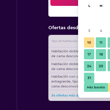
Bus
L
M
$103
Ofertas desde
/
Oferta m
3
4
Tipo de habitación
Proveedo
10
11
Habitación doble, tipo
17
18
de cama desconocido
Habitación doble, tipo
24
25
de cama desconocido
Habitación con cama
31
extragrande, tipo de
cama desconocido
Más barato
34 ofertas más de Grand Hyatt Am