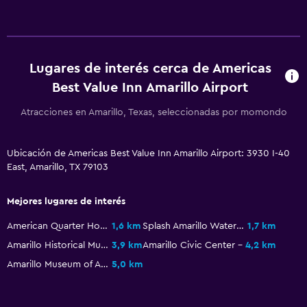
Zona de trabajo
Fax/fotocopiadora
Lugares de interés cerca de Americas
Fax
Best Value Inn Amarillo Airport
Escritorio
Atracciones en Amarillo, Texas, seleccionadas por momondo
General
Posibilidad de habitaciones conectadas
Ubicación de Americas Best Value Inn Amarillo Airport: 3930 I-40
East, Amarillo, TX 79103
Teléfono
Piso de mosaico/mármol
Mejores lugares de interés
American Quarter Horse Hall of Fame
1,6 km
Splash Amarillo Waterpark
1,7 km
Estacionamiento y transporte
Amarillo Historical Museum
3,9 km
Amarillo Civic Center
4,2 km
Estacionamiento gratuito
Amarillo Museum of Art
5,0 km
Estacionamiento privado