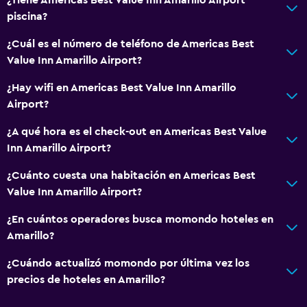
piscina?
Cocina
Cocina
¿Cuál es el número de teléfono de Americas Best
Value Inn Amarillo Airport?
Nevera
Cocineta
¿Hay wifi en Americas Best Value Inn Amarillo
Airport?
Sistema de entretenimiento
¿A qué hora es el check-out en Americas Best Value
TV de pantalla plana
Inn Amarillo Airport?
TV por cable o vía satélite
¿Cuánto cuesta una habitación en Americas Best
TV
Value Inn Amarillo Airport?
¿En cuántos operadores busca momondo hoteles en
Habitación
Amarillo?
Enchufe cerca de la cama
¿Cuándo actualizó momondo por última vez los
Perchero
precios de hoteles en Amarillo?
Armario o clóset