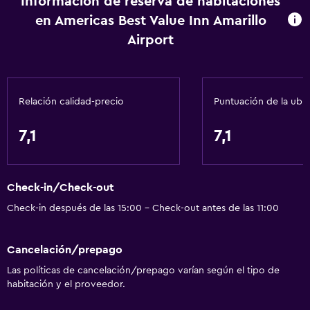
Información de reserva de habitaciones
Aire acondicionado
en Americas Best Value Inn Amarillo
Papeleras
Airport
Acondicionador
Accesibilidad y adecuación
Relación calidad-precio
Puntuación de la ubi
Unidad ubicada en la planta baja
Habitaciones para no fumadores disponibles
7,1
7,1
Unidad accesible para personas en silla de ruedas
Mascotas permitidas bajo consulta (pueden aplicar cargos
Check-in/Check-out
extra)
Check-in después de las 15:00 - Check-out antes de las 11:00
Accesibilidad
Estacionamiento accesible
Cancelación/prepago
Almohada sin plumas
Las políticas de cancelación/prepago varían según el tipo de
Plantas superiores accesibles por escaleras
habitación y el proveedor.
Áreas designadas para fumadores