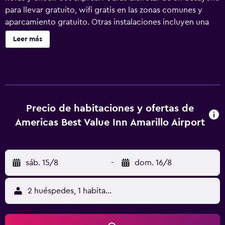
para llevar gratuito, wifi gratis en las zonas comunes y
aparcamiento gratuito. Otras instalaciones incluyen una
máquina expendedora. Se incluye un único servicio de
Leer más
limpieza durante la estancia. Americas Best Value Inn
Amarillo Airport ofrece 103 alojamientos, con acceso por
pasillos exteriores y aire acondicionado. Se ofrece una
televisión de pantalla plana de 32 pulgadas con canales
por cable. Se ofrece frigorífico y microondas. Los baños
están equipados con ducha. Este motel en Amarillo ofrece
Precio de habitaciones y ofertas de
acceso a Internet wifi gratis. Los servicios para las
Americas Best Value Inn Amarillo Airport
personas de negocios incluyen escritorio y teléfono; se
ofrecen llamadas locales gratuitas (pueden existir
restricciones). Es posible solicitar cambio de toallas y
sáb. 15/8
-
dom. 16/8
cambio de sábanas. Se ofrece servicio de limpieza una vez
por estancia.
2 huéspedes, 1 habitación