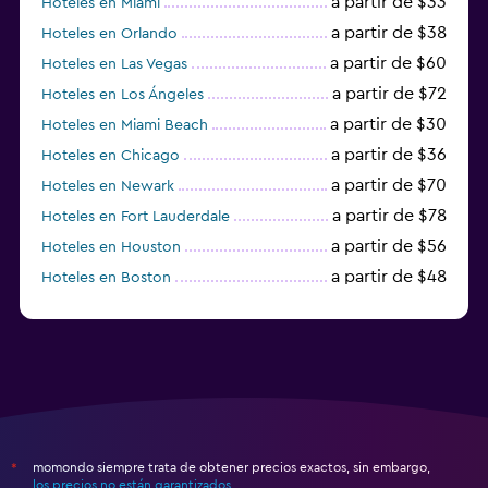
a partir de $33
Hoteles en Miami
a partir de $38
Hoteles en Orlando
a partir de $60
Hoteles en Las Vegas
a partir de $72
Hoteles en Los Ángeles
a partir de $30
Hoteles en Miami Beach
a partir de $36
Hoteles en Chicago
a partir de $70
Hoteles en Newark
a partir de $78
Hoteles en Fort Lauderdale
a partir de $56
Hoteles en Houston
a partir de $48
Hoteles en Boston
a partir de $71
Hoteles en Tampa
momondo siempre trata de obtener precios exactos, sin embargo,
*
los precios no están garantizados
.