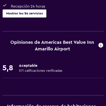
Recepción 24 horas
Mostrar los 54 servicios
Servicios básicos
Wifi gratis
Internet
Opiniones de Americas Best Value Inn
Ropa de cama
Amarillo Airport
Toallas
Extinguidor
Aceptable
5,8
Artículos de aseo gratis
571 calificaciones verificadas
Champú
Alarma de humo
Calefacción
Gel de ducha