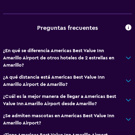
Baño
Ducha
Preguntas frecuentes
Aseo
Papel higiénico
¿En qué se diferencia Americas Best Value Inn
Baño privado
Amarillo Airport de otros hoteles de 2 estrellas en
Ducha italiana
Amarillo?
¿A qué distancia está Americas Best Value Inn
Servicios y facilidades
Amarillo Airport de Amarillo?
Servicio de despertador
¿Cuál es la mejor manera de llegar a Americas Best
Acceso con llave
Value Inn Amarillo Airport desde Amarillo?
Acceso con tarjeta
¿Se admiten mascotas en Americas Best Value Inn
Check-out exprés
Amarillo Airport?
Recepción 24 horas
¿Tiene Americas Best Value Inn Amarillo Airport