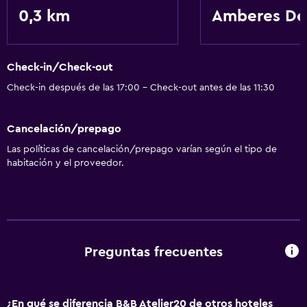
0,3 km
Amberes De
Secador de pelo
Comedor
Check-in/Check-out
Minibar
Check-in después de las 17:00 - Check-out antes de las 11:30
Servicios y facilidades
Cancelación/prepago
Servicio de habitaciones
Las políticas de cancelación/prepago varían según el tipo de
habitación y el proveedor.
Servicios básicos
Wifi gratis
Preguntas frecuentes
¿En qué se diferencia B&B Atelier20 de otros hoteles