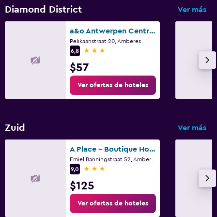
Diamond District
Ver más
a&o Antwerpen Centraal
Pelikaanstraat 20, Amberes
3 estrellas
6,8
$57
Ver ofertas de hoteles
Zuid
Ver más
A Place - Boutique Hotel Emile
Emiel Banningstraat 52, Amberes
3 estrellas
9,0
$125
Ver ofertas de hoteles