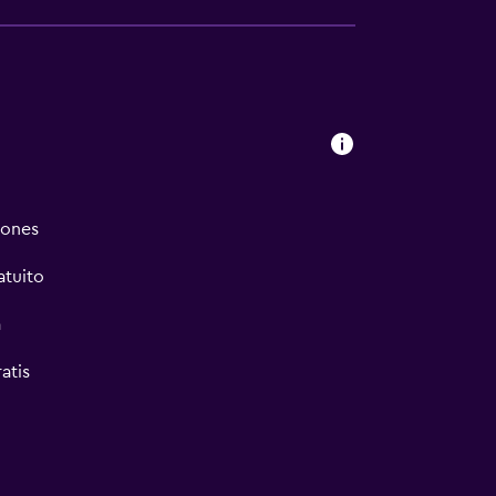
iones
atuito
a
atis