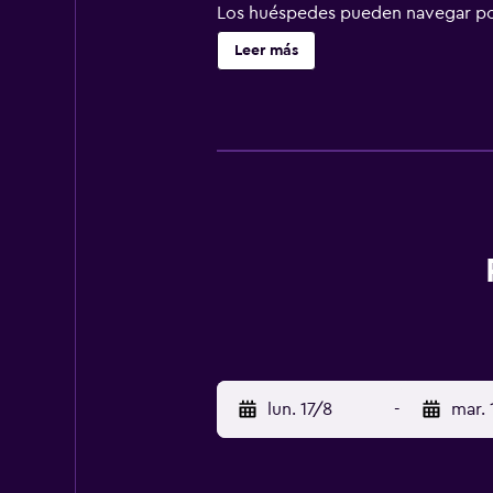
Los huéspedes pueden navegar por 
equipados con ducha y cepillos de 
Leer más
limpieza todos los días.
lun. 17/8
-
mar. 