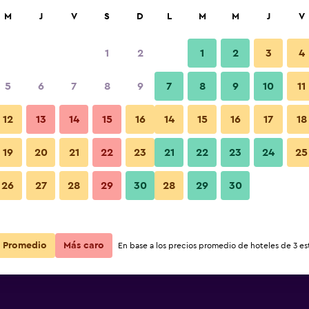
car
M
J
V
S
D
L
M
M
J
V
1
2
1
2
3
4
5
6
7
8
9
7
8
9
10
11
Vista del exterior
12
13
14
15
16
14
15
16
17
18
Ver precios
19
20
21
22
23
21
22
23
24
25
Fotos
26
27
28
29
30
28
29
30
Ver precios
Ver precios
Promedio
Más caro
En base a los precios promedio de hoteles de 3 est