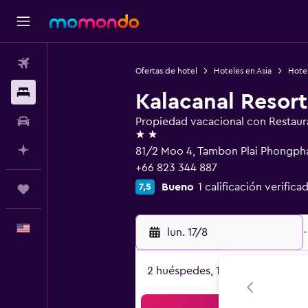
Vuelos
Ofertas de hotel
Hoteles en Asia
Hotel
Alojamientos
Kalacanal Resort
Autos
Propiedad vacacional con Restaur
2 estrellas
Planifica con IA
81/2 Moo 4, Tambon Plai Phongp
+66 823 344 887
Bueno
1 calificación verifica
7,5
Trips
Español
lun. 17/8
-
2 huéspedes, 1 habitación