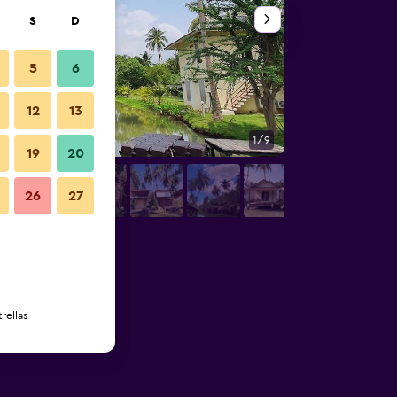
S
D
5
6
12
13
1/9
Vista del exterior
19
20
26
27
rellas