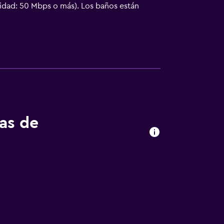
cidad: 50 Mbps o más). Los baños están
 cambio de sábanas. Se ofrece servicio de
tas de