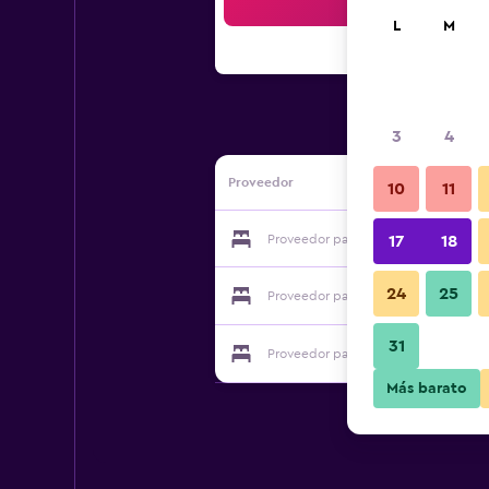
Bus
L
M
3
4
Proveedor
10
11
Proveedor para Kalacanal Resort
17
18
24
25
Proveedor para Kalacanal Resort
31
Proveedor para Kalacanal Resort
Más barato