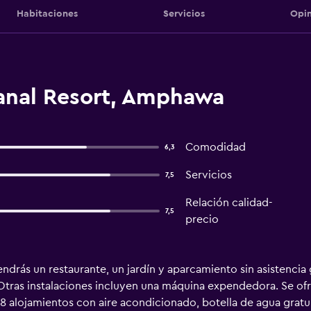
Habitaciones
Servicios
Opin
anal Resort, Amphawa
Comodidad
6,3
Servicios
7,5
Relación calidad-
7,5
precio
ndrás un restaurante, un jardín y aparcamiento sin asistencia g
 Otras instalaciones incluyen una máquina expendedora. Se ofr
18 alojamientos con aire acondicionado, botella de agua gratui