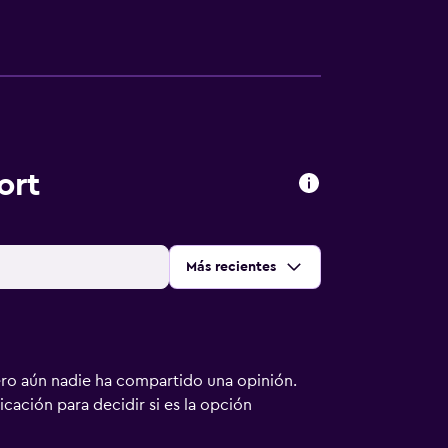
ort
Ordenar por
:
Más recientes
ero aún nadie ha compartido una opinión.
bicación para decidir si es la opción