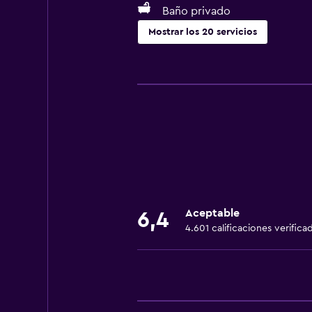
Baño privado
Mostrar los 20 servicios
Servicios básicos
Wifi gratis
Alarma de humo
Calefacción
Papeleras
Internet
Ropa de cama
Aceptable
6,4
Extinguidor
4.601 calificaciones verifica
Champú
Accesibilidad y adecuación
Habitaciones para no fumadores d