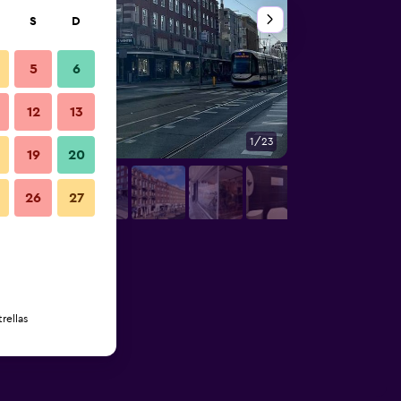
S
D
5
6
12
13
1/23
Otros
19
20
26
27
rellas