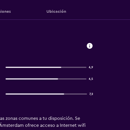
iones
Ubicación
6,9
6,5
7,2
as zonas comunes a tu disposición. Se
 Ámsterdam ofrece acceso a Internet wifi