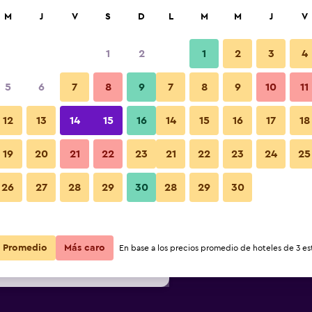
car
M
J
V
S
D
L
M
M
J
V
1
2
1
2
3
4
s barata de precio por noche
5
6
7
8
9
7
8
9
10
11
Otros
r
Total noche
12
13
14
15
16
14
15
16
17
18
19
20
21
22
23
21
22
23
24
25
$22
Ver oferta
Fotos
26
27
28
29
30
28
29
30
$31
Ver oferta
$71
Ver oferta
Promedio
Más caro
En base a los precios promedio de hoteles de 3 est