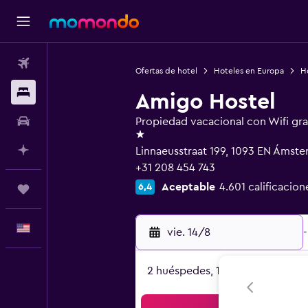
Vuelos
Ofertas de hotel
Hoteles en Europa
Ho
Alojamientos
Amigo Hostel
Autos
Propiedad vacacional con Wifi gra
1 estrella
Planifica con IA
Linnaeusstraat 199, 1093 EN Ámste
+31 208 454 743
Aceptable
4.601 calificacion
6,4
Trips
Español
vie. 14/8
-
2 huéspedes, 1 habitación