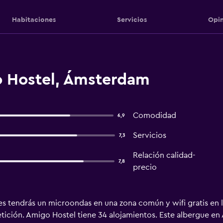
Habitaciones
Servicios
Opin
 Hostel, Ámsterdam
Comodidad
6,9
Servicios
7,3
Relación calidad-
7,8
precio
s tendrás un microondas en una zona común y wifi gratis en l
etición. Amigo Hostel tiene 34 alojamientos. Este albergue en