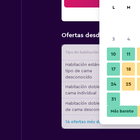
Bus
L
M
$22
Ofertas desde
/
Oferta má
3
4
Tipo de habitación
Proveedo
10
11
Habitación estándar,
17
18
tipo de cama
desconocido
24
25
Habitación doble, 1
cama individual
31
Habitación doble, tipo
de cama desconocido
Más barato
14 ofertas más de Amigo Hostel