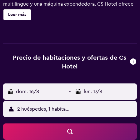
multilingüe y una máquina expendedora. CS Hotel ofrece
16 alojamientos con secador de pelo y artículos de higiene
Leer más
personal gratuitos. Este hotel en Ámsterdam ofrece
acceso a Internet wifi gratis con una velocidad de 100
Mbps o más (para 1 o 2 personas, o hasta 6 dispositivos).
Los baños están equipados con ducha. Se ofrece servicio
de limpieza todos los días y es posible solicitar tabla de
planchar con plancha.
Precio de habitaciones y ofertas de Cs
Hotel
dom. 16/8
-
lun. 17/8
2 huéspedes, 1 habitación