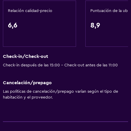
Relación calidad-precio
Puntuación de la ubi
General
Ventana
6,6
8,9
Habitaciones insonorizadas
Casilleros
Zona de estar
Check-in/Check-out
Vista a la ciudad
Check-in después de las 15:00 - Check-out antes de las 11:00
Piso de parquet o madera noble
Espacio de almacenamiento
Cancelación/prepago
Las políticas de cancelación/prepago varían según el tipo de
Baño
habitación y el proveedor.
Secador de pelo
Aseo
Papel higiénico