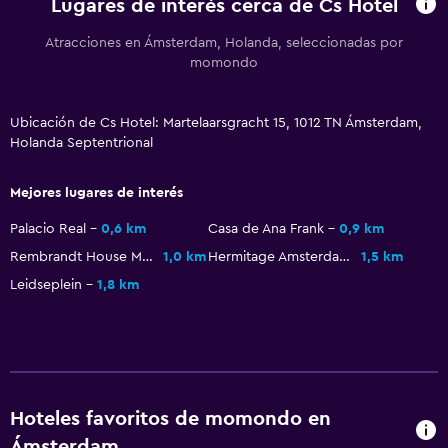
Lugares de interés cerca de Cs Hotel
Atracciones en Ámsterdam, Holanda, seleccionadas por
Estacionamiento y transporte
momondo
Traslado aeropuerto
Ubicación de Cs Hotel: Martelaarsgracht 15, 1012 TN Ámsterdam,
Sistema de entretenimiento
Holanda Septentrional
TV
Mejores lugares de interés
Lavandería
Palacio Real
0,6 km
Casa de Ana Frank
0,9 km
Lavandería
Rembrandt House Museum
1,0 km
Hermitage Amsterdam
1,5 km
Leidseplein
1,8 km
Zona de trabajo
Escritorio
Actividades
Hoteles favoritos de momondo en
Casino
Ámsterdam