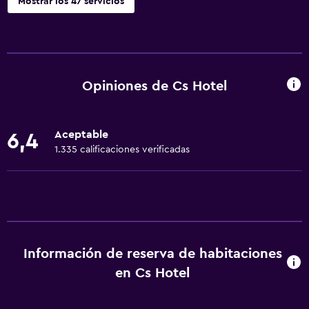
Mostrar los 47 servicios
Servicios básicos
Wifi gratis
Wifi disponible en todas las instalaciones
Opiniones de Cs Hotel
Internet
Gel de ducha
Aceptable
6,4
Ropa de cama
1.335 calificaciones verificadas
Toallas
Extinguidor
Artículos de aseo gratis
Alarma de humo
Información de reserva de habitaciones
Calefacción
en Cs Hotel
Papeleras
Adaptador