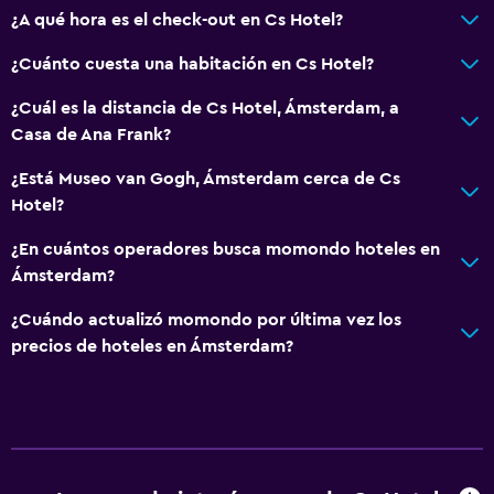
¿A qué hora es el check-out en Cs Hotel?
Accesibilidad y adecuación
¿Cuánto cuesta una habitación en Cs Hotel?
Para no fumadores
¿Cuál es la distancia de Cs Hotel, Ámsterdam, a
Almohada sin plumas
Casa de Ana Frank?
Plantas superiores accesibles por escaleras
¿Está Museo van Gogh, Ámsterdam cerca de Cs
Hotel?
Habitación
Perchero
¿En cuántos operadores busca momondo hoteles en
Ámsterdam?
Enchufe cerca de la cama
Armario o clóset
¿Cuándo actualizó momondo por última vez los
precios de hoteles en Ámsterdam?
Comedor
La comida se puede entregar en el alojamiento
Máquina expendedora (bebidas)
Máquina expendedora (botanas)