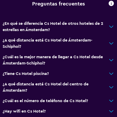
Ducha
Preguntas frecuentes
Baño privado
Servicios y facilidades
¿En qué se diferencia Cs Hotel de otros hoteles de 2
estrellas en Ámsterdam?
Check-out exprés
Caja fuerte
¿A qué distancia está Cs Hotel de Ámsterdam-
Schiphol?
Check-in/check-out privado
Recepción 24 horas
¿Cuál es la mejor manera de llegar a Cs Hotel desde
Ámsterdam-Schiphol?
Acceso con tarjeta
¿Tiene Cs Hotel piscina?
Salud y seguridad
¿A qué distancia está Cs Hotel del centro de
Cámaras CCTV en el exterior
Ámsterdam?
Limpieza diaria
¿Cuál es el número de teléfono de Cs Hotel?
Botiquín de primeros auxilios
¿Hay wifi en Cs Hotel?
Cámaras CCTV en zonas comunes