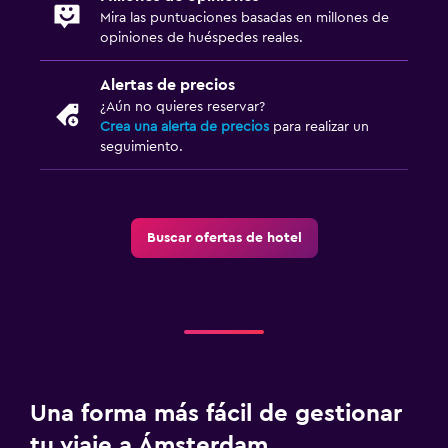
Mira las puntuaciones basadas en millones de
opiniones de huéspedes reales.
Zona de trabajo
Fax/fotocopiadora
Alertas de precios
¿Aún no quieres reservar?
Caja fuerte para laptops
Crea una alerta de precios
para realizar un
Escritorio
seguimiento.
Aire libre
Terraza/patio
Buscar ofertas de hotel
Ideal para familias
Cuna/cama nido disponibles
Una forma más fácil de gestionar
tu viaje a Ámsterdam