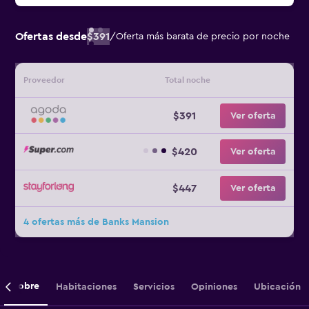
Ofertas desde
$391
/
Oferta más barata de precio por noche
Proveedor
Total noche
$391
Ver oferta
$420
Ver oferta
$447
Ver oferta
4 ofertas más de Banks Mansion
Sobre
Habitaciones
Servicios
Opiniones
Ubicación