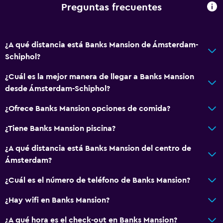
Alfombrado
Preguntas frecuentes
Vista a la ciudad
Espacio de almacenamiento
¿A qué distancia está Banks Mansion de Ámsterdam-
Schiphol?
Servicios y facilidades
¿Cuál es la mejor manera de llegar a Banks Mansion
Centro de negocios
desde Ámsterdam-Schiphol?
Servicio de despertador
¿Ofrece Banks Mansion opciones de comida?
Servicio de conserjería
Caja fuerte
¿Tiene Banks Mansion piscina?
Servicio de habitaciones
¿A qué distancia está Banks Mansion del centro de
Mostrador de información turística
Ámsterdam?
Acceso con tarjeta
¿Cuál es el número de teléfono de Banks Mansion?
Check-out exprés
¿Hay wifi en Banks Mansion?
Botella de agua
¿A qué hora es el check-out en Banks Mansion?