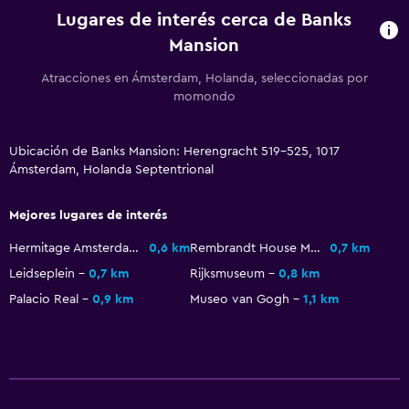
Ducha
Lugares de interés cerca de Banks
Mansion
Gorro de baño
Tina de baño
Atracciones en Ámsterdam, Holanda, seleccionadas por
momondo
Bañera de hidromasaje
Secador de pelo
Ubicación de Banks Mansion: Herengracht 519-525, 1017
Aseo
Ámsterdam, Holanda Septentrional
Albornoz
Mejores lugares de interés
Baño privado
Ducha italiana
Hermitage Amsterdam
0,6 km
Rembrandt House Museum
0,7 km
Leidseplein
0,7 km
Rijksmuseum
0,8 km
Comedor
Palacio Real
0,9 km
Museo van Gogh
1,1 km
Minibar
Menús para dietas especiales (bajo petición)
Bar/lounge