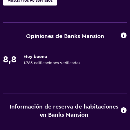
Mostrar los 96 servicios
Servicios básicos
Wifi gratis
Wifi disponible en todas las instalaciones
Opiniones de Banks Mansion
Internet
Ropa de cama
Muy bueno
8,8
Toallas
1.783 calificaciones verificadas
Extinguidor
Artículos de aseo gratis
Champú
Alarma de humo
Información de reserva de habitaciones
Calefacción
en Banks Mansion
Gel de ducha
Aire acondicionado