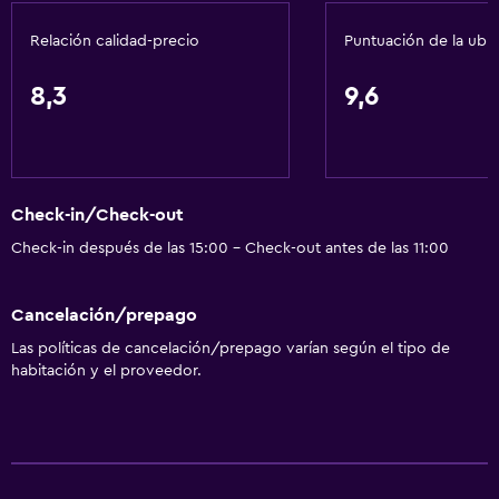
Papeleras
Relación calidad-precio
Puntuación de la ubi
Acondicionador
8,3
9,6
General
Vista a una calle tranquila
Zona de estar
Check-in/Check-out
Pantuflas
Check-in después de las 15:00 - Check-out antes de las 11:00
Vista al patio interior
Posibilidad de habitaciones conectadas
Cancelación/prepago
Sofá
Las políticas de cancelación/prepago varían según el tipo de
Habitaciones insonorizadas
habitación y el proveedor.
Insonorización
Vista a punto de interés
Teléfono