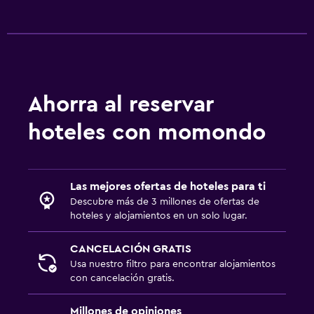
Radio
TV de pantalla plana
Sala de estar/TV compartida
TV
Ahorra al reservar
Lavandería
hoteles con momondo
Lavandería
Servicio de planchado
Servicios de lavandería/tintorería
Las mejores ofertas de hoteles para ti
Plancha y tabla de planchar
Descubre más de 3 millones de ofertas de
hoteles y alojamientos en un solo lugar.
Estacionamiento y transporte
CANCELACIÓN GRATIS
Estacionamiento
Usa nuestro filtro para encontrar alojamientos
con cancelación gratis.
Estacionamiento en la calle
Servicio de traslado (cargo adicional)
Millones de opiniones