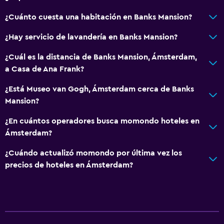
Check-in/check-out privado
Recepción 24 horas
¿Cuánto cuesta una habitación en Banks Mansion?
¿Hay servicio de lavandería en Banks Mansion?
Accesibilidad y adecuación
¿Cuál es la distancia de Banks Mansion, Ámsterdam,
Unidad ubicada en la planta baja
a Casa de Ana Frank?
Ascensor
¿Está Museo van Gogh, Ámsterdam cerca de Banks
Ascensor disponible
Mansion?
Hipoalergénico
¿En cuántos operadores busca momondo hoteles en
Almohada hipoalergénica
Ámsterdam?
Para no fumadores
¿Cuándo actualizó momondo por última vez los
Almohada sin plumas
precios de hoteles en Ámsterdam?
Plantas superiores accesibles por ascensor
Entrada privada
Baño