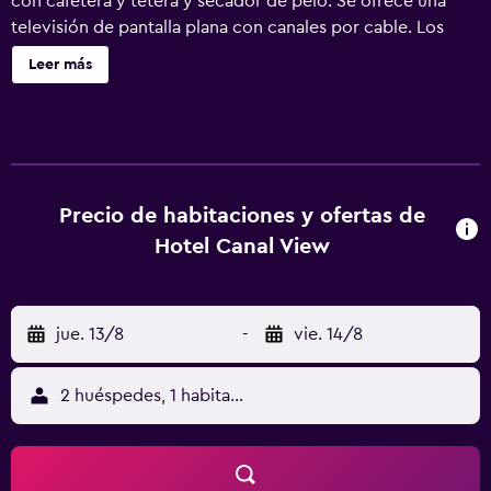
con cafetera y tetera y secador de pelo. Se ofrece una
televisión de pantalla plana con canales por cable. Los
baños están equipados con ducha. Este hotel en
Leer más
Ámsterdam ofrece acceso a Internet wifi gratis. Se ofrece
servicio de limpieza todos los días. Se pueden practicar
las actividades de ocio y esparcimiento que se indican
más abajo en las instalaciones o cerca del alojamiento (es
posible que se aplique un recargo).
Precio de habitaciones y ofertas de
Hotel Canal View
jue. 13/8
-
vie. 14/8
2 huéspedes, 1 habitación