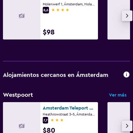
Molenwerf 1, Ámsterdam, Holanda Septentrional
4 estrellas
8,6
$98
Alojamientos cercanos en Ámsterdam
Westpoort
Ver más
Amsterdam Teleport Hotel
Heathrowstraat 3-5, Ámsterdam, Holanda Septentrional
3 estrellas
7,7
$80