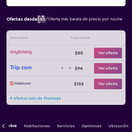
Ofertas desde
$80
/
Oferta más barata de precio por noche
Proveedor
Total noche
$80
Ver oferta
$96
Ver oferta
$135
Ver oferta
9 ofertas más de Plantage
Sobre
Habitaciones
Servicios
Opiniones
Ubicación